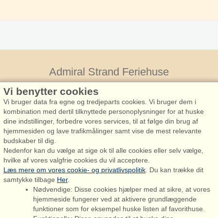
Admiral Strand Feriehuse
Vi benytter cookies
Vi bruger data fra egne og tredjeparts cookies. Vi bruger dem i
kombination med dertil tilknyttede personoplysninger for at huske
dine indstillinger, forbedre vores services, til at følge din brug af
hjemmesiden og lave trafikmålinger samt vise de mest relevante
budskaber til dig.
Admiral Strand Feriehuse, Lønne
Nedenfor kan du vælge at sige ok til alle cookies eller selv vælge,
Houstrupvej 170, Lønne
hvilke af vores valgfrie cookies du vil acceptere.
6830 Nørre Nebel
Læs mere om vores cookie- og privatlivspolitik
. Du kan trække dit
samtykke tilbage
Her
.
booking@admiralstrand.com
Nødvendige: Disse cookies hjælper med at sikre, at vores
+45 70 60 87 78
hjemmeside fungerer ved at aktivere grundlæggende
funktioner som for eksempel huske listen af favorithuse.