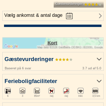
Gæstevurderinger
Vælg ankomst & antal dage
Kort
Gæstevurderinger
Baseret på 6 svar
3.7 ud af 5.0
Ferieboligfaciliteter
6
3
85m²
nej
nej
Inkl.
3,5 km