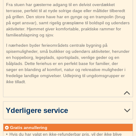
Fra stuen har gæsterne adgang til en delvist overdækket
terrasse, perfekt til at nyde solrige dage eller måltider tilberedt
på grillen. Den store have har en gynge og en trampolin (brug
på eget ansvar), samt rigelig græsplæne til boldspil og udendørs
aktiviteter. Hjemmet giver komfortable, praktiske rammer for
familieafslapning og sjov.
I nærheden byder ferieområdets centrale bygning på
spisemuligheder, små butikker og udendørs aktiviteter, herunder
en hoppeborg, legeplads, sportsplads, venlige geder og en
bålplads. Dette feriehus er en perfekt base for familier, der
søger en blanding af komfort, natur og rekreative muligheder i
fredelige landlige omgivelser. Udlejning til ungdomsgrupper er
ikke tilladt.
Yderligere service
Gratis annullering
Hvis du har valgt en ikke-refunderbar pris, vil der ikke blive