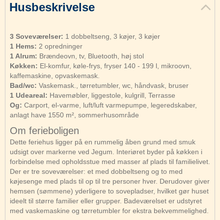
Husbeskrivelse
3 Soveværelser:
1 dobbeltseng, 3 køjer, 3 køjer
1 Hems:
2 opredninger
1 Alrum:
Brændeovn, tv, Bluetooth, høj stol
Køkken:
El-komfur, køle-frys, fryser 140 - 199 l, mikroovn,
kaffemaskine, opvaskemask.
Bad/wc:
Vaskemask., tørretumbler, wc, håndvask, bruser
1 Udeareal:
Havemøbler, liggestole, kulgrill, Terrasse
Og:
Carport, el-varme, luft/luft varmepumpe, legeredskaber,
anlagt have 1550 m², sommerhusområde
Om ferieboligen
Dette feriehus ligger på en rummelig åben grund med smuk
udsigt over markerne ved Jegum. Interiøret byder på køkken i
forbindelse med opholdsstue med masser af plads til familielivet.
Der er tre soveværelser: et med dobbeltseng og to med
køjesenge med plads til op til tre personer hver. Derudover giver
hemsen (sømmene) yderligere to sovepladser, hvilket gør huset
ideelt til større familier eller grupper. Badeværelset er udstyret
med vaskemaskine og tørretumbler for ekstra bekvemmelighed.