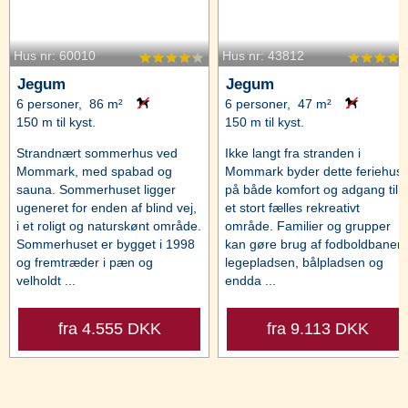
Hus nr: 60010
Hus nr: 43812
Jegum
Jegum
6 personer, 86 m²
6 personer, 47 m²
150 m til kyst.
150 m til kyst.
Strandnært sommerhus ved
Ikke langt fra stranden i
Mommark, med spabad og
Mommark byder dette feriehus
sauna. Sommerhuset ligger
på både komfort og adgang til
ugeneret for enden af blind vej,
et stort fælles rekreativt
i et roligt og naturskønt område.
område. Familier og grupper
Sommerhuset er bygget i 1998
kan gøre brug af fodboldbanen,
og fremtræder i pæn og
legepladsen, bålpladsen og
velholdt ...
endda ...
fra 4.555 DKK
fra 9.113 DKK