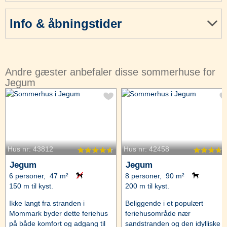
Info & åbningstider
Andre gæster anbefaler disse sommerhuse for
Jegum
Hus nr: 43812
Hus nr: 42458
Jegum
Jegum
6 personer, 47 m²
8 personer, 90 m²
150 m til kyst.
200 m til kyst.
Ikke langt fra stranden i
Beliggende i et populært
Mommark byder dette feriehus
feriehusområde nær
på både komfort og adgang til
sandstranden og den idylliske