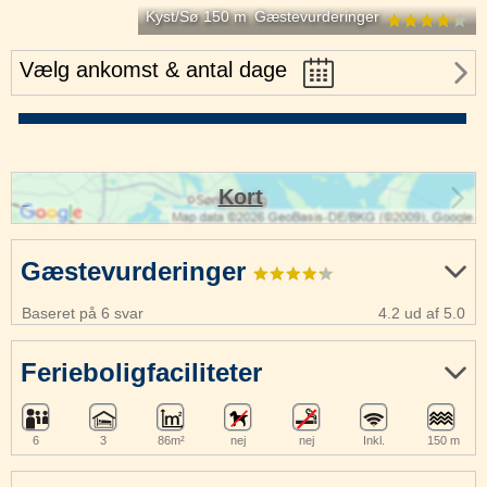
Kyst/Sø 150 m
Gæstevurderinger
Vælg ankomst & antal dage
Kort
Gæstevurderinger
Baseret på 6 svar
4.2 ud af 5.0
Ferieboligfaciliteter
6
3
86m²
nej
nej
Inkl.
150 m