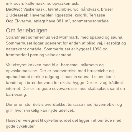
mikroovn, kaffemaskine, opvaskemask.
Bad/wc:
Vaskemask., tørretumbler, wc, håndvask, bruser
1 Udeareal:
Havemøbler, liggestole, kulgrill, Terrasse
Og:
El-varme, anlagt have 881 m², sommerhusområde
Om ferieboligen
Strandnært sommerhus ved Mommark, med spabad og sauna.
Sommerhuset ligger ugeneret for enden af blind vej, i et roligt og
naturskønt område. Sommerhuset er bygget i 1998 og
fremtræder i pæn og velholdt stand.
Veludstyret køkken med bl.a. barnestol, mikroovn og
opvaskemaskine. Der er badeværelse med bruseniche og
spabad samt direkte adgang til husets sauna. I stuen kan i
tænde op i brændeovnen for ekstra hygge.Der er tv og trådløst
internet. Der er tre gode soveværelser med skabsplads samt en
barneseng.
Der er en stor delvis overdækket terrasse med havemøbler og
grill, hvor i virkelig kan nyde udelivet..
Huset er velegnet til cykelferie, idet det ligger i et område med
gode cykelruter.