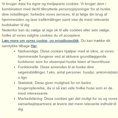
Vi bruger data fra egne og tredjeparts cookies. Vi bruger dem i
kombination med dertil tilknyttede personoplysninger for at huske
dine indstillinger, forbedre vores services, til at følge din brug af
hjemmesiden og lave trafikmålinger samt vise de mest relevante
Admiral Strand Feriehuse, Lønne
budskaber til dig.
Houstrupvej 170, Lønne
Nedenfor kan du vælge at sige ok til alle cookies eller selv vælge,
6830 Nørre Nebel
hvilke af vores valgfrie cookies du vil acceptere.
Læs mere om vores cookie- og privatlivspolitik
. Du kan trække dit
booking@admiralstrand.com
samtykke tilbage
Her
.
+45 70 60 87 78
Nødvendige: Disse cookies hjælper med at sikre, at vores
hjemmeside fungerer ved at aktivere grundlæggende
funktioner som for eksempel huske listen af favorithuse.
Funktionelle: Disse anvendes til at huske dine
søgeindstillinger, f.eks. antal personer, husdyr, ankomstdato
o.lign.
Admiral Strand Feriehuse ApS | CVR 27 23 39 10 |
Statistisk: Disse giver mulighed for en bedre
brugeroplevelse, da vi så kan vide hvilke huse som er de
mest interessante.
Markedsføring: Disse cookies gør det muligt for os og vores
samarbejdspartnere at levere det mest relevante indhold til
Du er her: Jegum, Sydlige vestkyst, Sommerhus 60010, 6
dig.
personer, Spabad