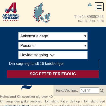
Tlf.
+45 89880266
Man - lør: 9.00 - 18.00
Ankomst & dage
Personer
Udvidet søgning
Din søgning fandt 16 ferieboliger.
SØG EFTER FERIEBOLIG
Find/Vis hus:
Holmsland Klit strækker sig over 40
km langs den jyske vestkyst. Holmsland Klit er delt op i Holmsland Syd