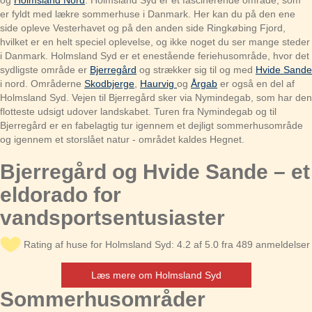
og
Holmsland Nord
. Holmsland Syd er et fascinerende område, som
er fyldt med lækre sommerhuse i Danmark. Her kan du på den ene
side opleve Vesterhavet og på den anden side Ringkøbing Fjord,
hvilket er en helt speciel oplevelse, og ikke noget du ser mange steder
i Danmark. Holmsland Syd er et enestående feriehusområde, hvor det
sydligste område er
Bjerregård
og strækker sig til og med
Hvide Sande
i nord. Områderne
Skodbjerge
,
Haurvig
og
Årgab
er også en del af
Holmsland Syd. Vejen til Bjerregård sker via Nymindegab, som har den
flotteste udsigt udover landskabet. Turen fra Nymindegab og til
Bjerregård er en fabelagtig tur igennem et dejligt sommerhusområde
og igennem et storslået natur - området kaldes Hegnet.
Bjerregård og Hvide Sande – et
eldorado for
vandsportsentusiaster
Rating af huse for Holmsland Syd: 4.2 af 5.0 fra 489 anmeldelser
Læs mere om Holmsland Syd
Sommerhusområder