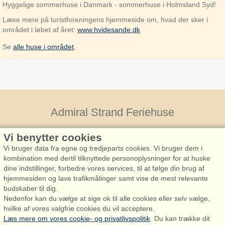
Hyggelige sommerhuse i Danmark - sommerhuse i Holmsland Syd!
Læse mere på turistforeningens hjemmeside om, hvad der sker i
området i løbet af året:
www.hvidesande.dk
Se
alle huse i området
.
Admiral Strand Feriehuse
Vi benytter cookies
Vi bruger data fra egne og tredjeparts cookies. Vi bruger dem i
kombination med dertil tilknyttede personoplysninger for at huske
dine indstillinger, forbedre vores services, til at følge din brug af
hjemmesiden og lave trafikmålinger samt vise de mest relevante
budskaber til dig.
Admiral Strand Feriehuse, Lønne
Nedenfor kan du vælge at sige ok til alle cookies eller selv vælge,
Houstrupvej 170, Lønne
hvilke af vores valgfrie cookies du vil acceptere.
6830 Nørre Nebel
Læs mere om vores cookie- og privatlivspolitik
. Du kan trække dit