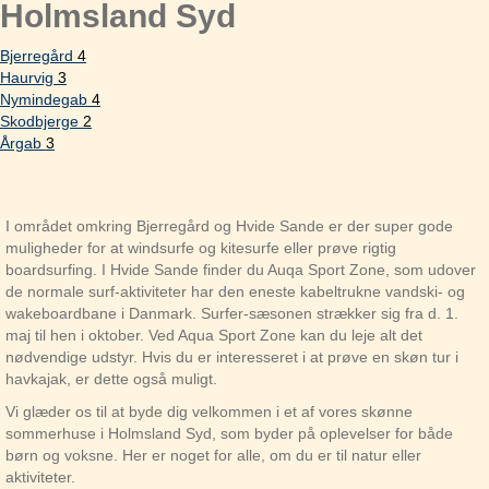
Holmsland Syd
Bjerregård
4
Haurvig
3
Nymindegab
4
Skodbjerge
2
Årgab
3
I området omkring Bjerregård og Hvide Sande er der super gode
muligheder for at windsurfe og kitesurfe eller prøve rigtig
boardsurfing. I Hvide Sande finder du Auqa Sport Zone, som udover
de normale surf-aktiviteter har den eneste kabeltrukne vandski- og
wakeboardbane i Danmark. Surfer-sæsonen strækker sig fra d. 1.
maj til hen i oktober. Ved Aqua Sport Zone kan du leje alt det
nødvendige udstyr. Hvis du er interesseret i at prøve en skøn tur i
havkajak, er dette også muligt.
Vi glæder os til at byde dig velkommen i et af vores skønne
sommerhuse i Holmsland Syd, som byder på oplevelser for både
børn og voksne. Her er noget for alle, om du er til natur eller
aktiviteter.