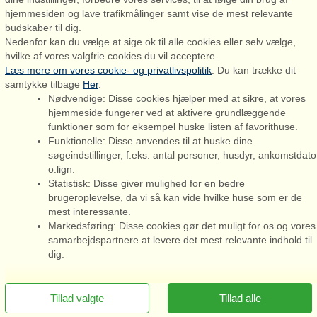
hjemmesiden og lave trafikmålinger samt vise de mest relevante
Admiral Strand Feriehuse, Lønne
budskaber til dig.
Houstrupvej 170, Lønne
Nedenfor kan du vælge at sige ok til alle cookies eller selv vælge,
6830 Nørre Nebel
hvilke af vores valgfrie cookies du vil acceptere.
Læs mere om vores cookie- og privatlivspolitik
. Du kan trække dit
booking@admiralstrand.com
samtykke tilbage
Her
.
+45 70 60 87 78
Nødvendige: Disse cookies hjælper med at sikre, at vores
hjemmeside fungerer ved at aktivere grundlæggende
funktioner som for eksempel huske listen af favorithuse.
Funktionelle: Disse anvendes til at huske dine
søgeindstillinger, f.eks. antal personer, husdyr, ankomstdato
o.lign.
Admiral Strand Feriehuse ApS | CVR 27 23 39 10 |
Statistisk: Disse giver mulighed for en bedre
brugeroplevelse, da vi så kan vide hvilke huse som er de
mest interessante.
Markedsføring: Disse cookies gør det muligt for os og vores
samarbejdspartnere at levere det mest relevante indhold til
Du er her: Vejlby Klit, Vesterhavet, Sommerhus 09527, 6 personer,
dig.
Havudsigt
Tillad valgte
Tillad alle