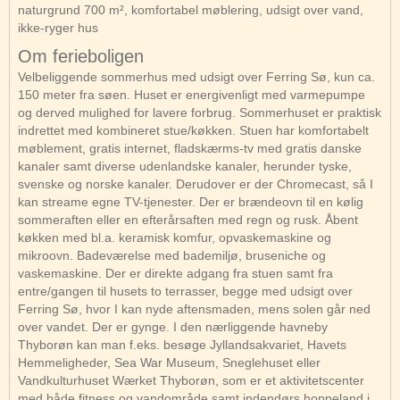
naturgrund 700 m², komfortabel møblering, udsigt over vand,
ikke-ryger hus
Om ferieboligen
Velbeliggende sommerhus med udsigt over Ferring Sø, kun ca.
150 meter fra søen. Huset er energivenligt med varmepumpe
og derved mulighed for lavere forbrug. Sommerhuset er praktisk
indrettet med kombineret stue/køkken. Stuen har komfortabelt
møblement, gratis internet, fladskærms-tv med gratis danske
kanaler samt diverse udenlandske kanaler, herunder tyske,
svenske og norske kanaler. Derudover er der Chromecast, så I
kan streame egne TV-tjenester. Der er brændeovn til en kølig
sommeraften eller en efterårsaften med regn og rusk. Åbent
køkken med bl.a. keramisk komfur, opvaskemaskine og
mikroovn. Badeværelse med bademiljø, bruseniche og
vaskemaskine. Der er direkte adgang fra stuen samt fra
entre/gangen til husets to terrasser, begge med udsigt over
Ferring Sø, hvor I kan nyde aftensmaden, mens solen går ned
over vandet. Der er gynge. I den nærliggende havneby
Thyborøn kan man f.eks. besøge Jyllandsakvariet, Havets
Hemmeligheder, Sea War Museum, Sneglehuset eller
Vandkulturhuset Wærket Thyborøn, som er et aktivitetscenter
med både fitness og vandområde samt indendørs hoppeland i