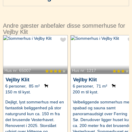
Andre gæster anbefaler disse sommerhuse for
Vejlby Klit
Hus nr: 65007
Hus nr: 1217
Vejlby Klit
Vejlby Klit
6 personer, 85 m²
6 personer, 71 m²
150 m til kyst.
200 m til kyst.
Dejligt, lyst sommerhus med en
Velbeliggende sommerhus med
fantastisk beliggenhed på stor
spabad og sauna samt
naturgrund kun ca. 150 m fra
panoramaudsigt over Ferring
det brusende Vesterhavet.
Sø. Derudover ligger huset kun
Renoveret i 2025. Storslået
ca. 200 meter fra det brusende
udsigt over klitterne og
Vesterhavet. Sommerhuset er