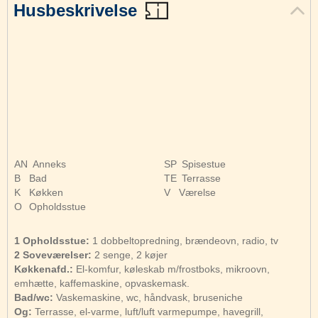
Husbeskrivelse
AN
Anneks
SP
Spisestue
B
Bad
TE
Terrasse
K
Køkken
V
Værelse
O
Opholdsstue
1 Opholdsstue:
1 dobbeltopredning, brændeovn, radio, tv
2 Soveværelser:
2 senge, 2 køjer
Køkkenafd.:
El-komfur, køleskab m/frostboks, mikroovn,
emhætte, kaffemaskine, opvaskemask.
Bad/wc:
Vaskemaskine, wc, håndvask, bruseniche
Og:
Terrasse, el-varme, luft/luft varmepumpe, havegrill,