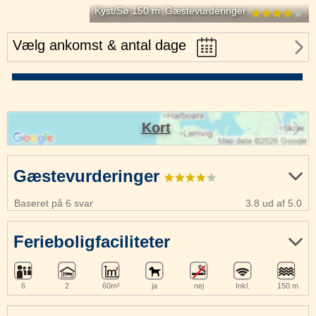
Kyst/Sø 150 m
Gæstevurderinger
Vælg ankomst & antal dage
Kort
Gæstevurderinger
Baseret på 6 svar
3.8 ud af 5.0
Ferieboligfaciliteter
6
2
60m²
ja
nej
Inkl.
150 m