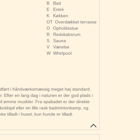
B
Bad
E
Entré
K
Køkken
OT
Overdækket terrasse
O
Opholdsstue
R
Redskabsrum
S
Sauna
V
Værelse
W
Whirlpool
udført i håndværksmæssig meget høj standard.
 Efter en lang dag i naturen er der god plads i
il ømme muskler. Fra spabadet er der direkte
oldspil eller en lille rask badmintonkamp, og
 tilladt i huset; kun hunde er tilladt.