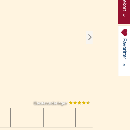
Gavekort »
Favoritter
»
Gæstevurderinger