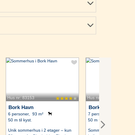
Hus nr: 83153
Hus nr: 28810
Bork Havn
Bork Havn
6 personer, 93 m²
7 personer, 105 m²
50 m til kyst.
50 m til kyst.
Unik sommerhus i 2 etager – kun
Sommerhus med spabad