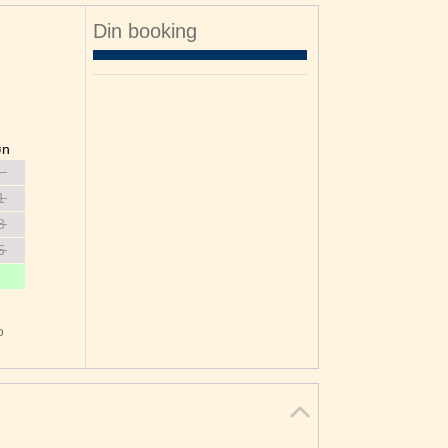
Din booking
øn
4
1
8
5
1
o