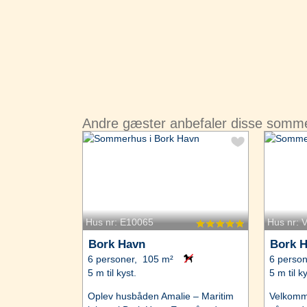
Andre gæster anbefaler disse somm
Hus nr: E10065
Hus nr: 
Bork Havn
Bork 
6 personer, 105 m²
6 perso
5 m til kyst.
5 m til ky
Oplev husbåden Amalie – Maritim
Velkommen