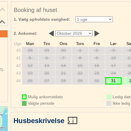
Booking af huset
1. Vælg opholdets varighed:
2. Ankomst:
r
Uge
Man
Tirs
Ons
Tors
Fre
Lør
S
e
40
28
29
30
1
2
3
41
5
6
7
8
9
10
1
42
12
13
14
15
16
17
1
/1-
43
19
20
21
22
23
24
2
44
26
27
28
29
30
31
Mulig ankomstdato
Ledig dat
Valgte periode
Ikke ledig
Husbeskrivelse