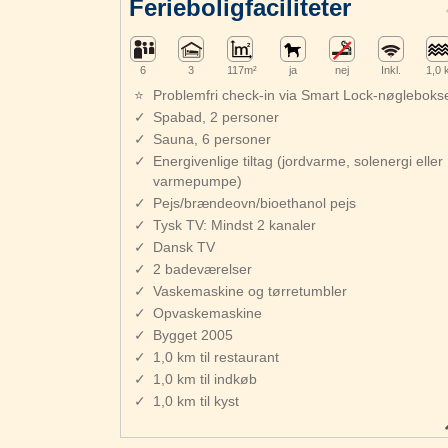
Ferieboligfaciliteter
6
3
117m²
ja
nej
Inkl.
1,0
Problemfri check-in via Smart Lock-nøgleboks
Spabad, 2 personer
Sauna, 6 personer
Energivenlige tiltag (jordvarme, solenergi eller
varmepumpe)
Pejs/brændeovn/bioethanol pejs
Tysk TV: Mindst 2 kanaler
Dansk TV
2 badeværelser
Vaskemaskine og tørretumbler
Opvaskemaskine
Bygget 2005
1,0 km til restaurant
1,0 km til indkøb
1,0 km til kyst