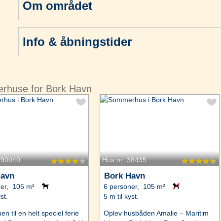
Om området
Info & åbningstider
erhuse for Bork Havn
V90040
Hus nr: 38435
Havn
Bork Havn
ner, 105 m²
6 personer, 105 m²
st.
5 m til kyst.
 til en helt speciel ferie
Oplev husbåden Amalie – Maritim