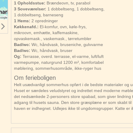
1 Opholdsstue:
Brændeovn, tv, parabol
3 Soveværelser:
1 dobbeltseng, 1 dobbeltseng,
1 dobbeltseng, barneseng
1 Hems:
2 opredninger
Køkkenafd.:
El-komfur, ovn, køle-frys,
mikroovn, emhætte, kaffemaskine,
opvaskemask., vaskemask., tørretumbler
Bad/wc:
Wc, håndvask, bruseniche, gulvvarme
Bad/wc:
Wc, håndvask, bruser
Og:
Terrasse, overd. terrasse, el-varme, luft/luft
varmepumpe, naturgrund 1200 m², komfortabel
møblering, sommerhusområde, ikke-ryger hus
Om ferieboligen
Helt usædvanligt sommerhus opført i de bedste materialer og 
Huset er særdeles veludstyret og indrettet med moderne møbler.
det nedsænkede 2-personers store spabad, som giver lindring t
adgang til husets sauna. Den store græsplæne er som skabt til b
haven er indhegnet. Udlejes ikke til ungdomsgrupper. Katte er ikke