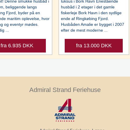
et! Denne smukke husbåd i
luksus i Bork Havn Enestående
n, beliggende langs
husbåd i 2 etager i det gamle
ng Fjord, byder på en
fiskerleje Bork Havn i den sydlige
de maritim oplevelse, hvor
ende af Ringkøbing Fjord.
ng og eventyr mødes.
Husbåden Amalie er bygget i 2007
ig ...
efter de mest moderne ...
fra 6.935 DKK
fra 13.000 DKK
Admiral Strand Feriehuse