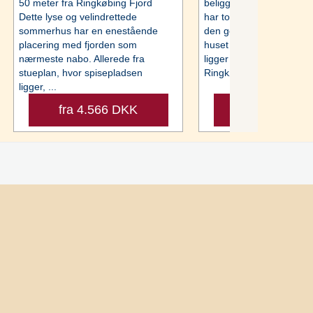
50 meter fra Ringkøbing Fjord
beliggende ved Bork Ha
Dette lyse og velindrettede
har to stuer og er kende
sommerhus har en enestående
den gode planløsning, h
placering med fjorden som
huset er perfekt udnytte
nærmeste nabo. Allerede fra
ligger helt unikt, ca. 50 
stueplan, hvor spisepladsen
Ringkøbing ...
ligger, ...
fra 4.566 DKK
fra 2.755 D