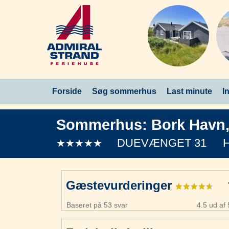
Forside
Søg sommerhus
Last minute
I
Sommerhus:
Bork Havn
DUEVÆNGET 31
H
★★★★★
Gæstevurderinger
Baseret på 53 svar
4.5 ud af 