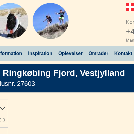
Kon
+4
Man 
nformation
Inspiration
Oplevelser
Områder
Kontakt
,
Ringkøbing Fjord
,
Vestjylland
usnr. 27603
5.0