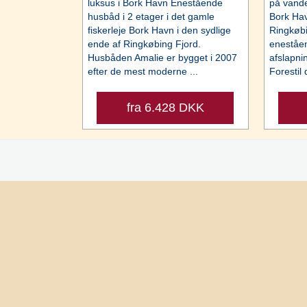
luksus i Bork Havn Enestående
på vand
husbåd i 2 etager i det gamle
Bork Hav
fiskerleje Bork Havn i den sydlige
Ringkøbi
ende af Ringkøbing Fjord.
eneståen
Husbåden Amalie er bygget i 2007
afslapni
efter de mest moderne ...
Forestil d
fra 6.428 DKK