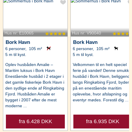
Hus nr: E10065
Hus nr: V90040
Bork Havn
Bork Havn
6 personer, 105 m²
6 personer, 105 m²
5 m til kyst.
5 m til kyst.
Oplev husbåden Amalie –
Velkommen til en helt speciel
Maritim luksus i Bork Havn
ferie på vandet! Denne smukke
Enestående husbåd i 2 etager i
husbåd i Bork Havn, beliggend
det gamle fiskerleje Bork Havn i
langs Ringkøbing Fjord, byder
den sydlige ende af Ringkøbing
på en enestående maritim
Fjord. Husbåden Amalie er
oplevelse, hvor afslapning og
bygget i 2007 efter de mest
eventyr mødes. Forestil dig ...
moderne ...
fra 6.428 DKK
fra 6.935 DKK