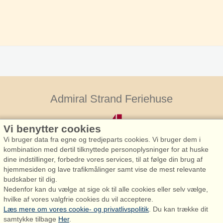
Admiral Strand Feriehuse
Vi benytter cookies
Vi bruger data fra egne og tredjeparts cookies. Vi bruger dem i
kombination med dertil tilknyttede personoplysninger for at huske
dine indstillinger, forbedre vores services, til at følge din brug af
hjemmesiden og lave trafikmålinger samt vise de mest relevante
Admiral Strand Feriehuse, Lønne
budskaber til dig.
Houstrupvej 170, Lønne
Nedenfor kan du vælge at sige ok til alle cookies eller selv vælge,
6830 Nørre Nebel
hvilke af vores valgfrie cookies du vil acceptere.
Læs mere om vores cookie- og privatlivspolitik
. Du kan trække dit
booking@admiralstrand.com
samtykke tilbage
Her
.