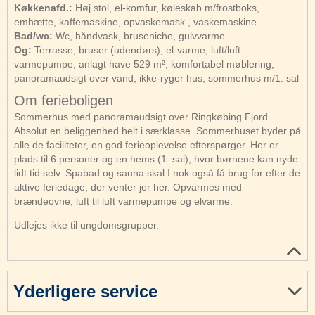
Køkkenafd.:
Høj stol, el-komfur, køleskab m/frostboks,
emhætte, kaffemaskine, opvaskemask., vaskemaskine
Bad/wc:
Wc, håndvask, bruseniche, gulvvarme
Og:
Terrasse, bruser (udendørs), el-varme, luft/luft
varmepumpe, anlagt have 529 m², komfortabel møblering,
panoramaudsigt over vand, ikke-ryger hus, sommerhus m/1. sal
Om ferieboligen
Sommerhus med panoramaudsigt over Ringkøbing Fjord.
Absolut en beliggenhed helt i særklasse. Sommerhuset byder på
alle de faciliteter, en god ferieoplevelse efterspørger. Her er
plads til 6 personer og en hems (1. sal), hvor børnene kan nyde
lidt tid selv. Spabad og sauna skal I nok også få brug for efter de
aktive feriedage, der venter jer her. Opvarmes med
brændeovne, luft til luft varmepumpe og elvarme.
Udlejes ikke til ungdomsgrupper.
Yderligere service