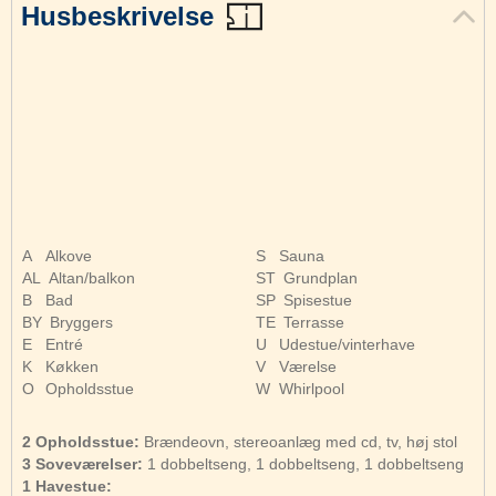
Husbeskrivelse
A
Alkove
S
Sauna
AL
Altan/balkon
ST
Grundplan
B
Bad
SP
Spisestue
BY
Bryggers
TE
Terrasse
E
Entré
U
Udestue/vinterhave
K
Køkken
V
Værelse
O
Opholdsstue
W
Whirlpool
2 Opholdsstue:
Brændeovn, stereoanlæg med cd, tv, høj stol
3 Soveværelser:
1 dobbeltseng, 1 dobbeltseng, 1 dobbeltseng
1 Havestue: