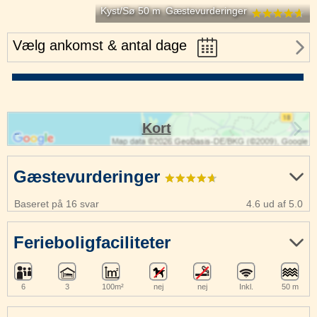
Kyst/Sø 50 m
Gæstevurderinger
Vælg ankomst & antal dage
Kort
Gæstevurderinger
Baseret på 16 svar
4.6 ud af 5.0
Ferieboligfaciliteter
6
3
100m²
nej
nej
Inkl.
50 m