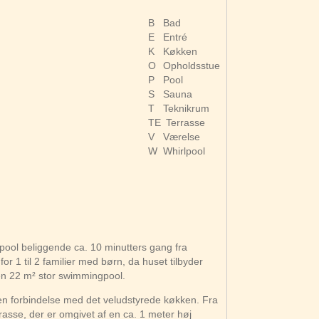
B
Bad
E
Entré
K
Køkken
O
Opholdsstue
P
Pool
S
Sauna
T
Teknikrum
TE
Terrasse
V
Værelse
W
Whirlpool
ool beliggende ca. 10 minutters gang fra
r 1 til 2 familier med børn, da huset tilbyder
en 22 m² stor swimmingpool.
en forbindelse med det veludstyrede køkken. Fra
rasse, der er omgivet af en ca. 1 meter høj