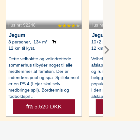
Hus nr: 92248
Hus nr: E10253
Jegum
Jegum
8 personer, 134 m²
10+2 personer, 170 m²
12 km til kyst.
12 km til kyst.
Dette velholdte og velindrettede
Velbeliggende poolhus me
sommerhus tilbyder noget til alle
afslapning og aktivitet 
medlemmer af familien. Der er
og rummelige poolhus e
indendørs pool og spa. Spillekonsol
beliggende på en stor, g
er en PS 4 (Lejer skal selv
populære Jegum Ferielan
medbringe spil). Bordtennis og
I den perfekte ramme o
fodboldspil ...
afslappende ...
fra 5.520 DKK
fra 5.109 D