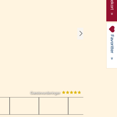
Gavekort »
Favoritter
»
Gæstevurderinger