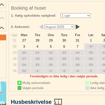
Booking af huset
1. Vælg opholdets varighed:
2. Ankomst:
Uge
Man
Tirs
Ons
Tors
Fre
Lør
S
31
27
28
29
30
31
1
r
32
3
4
5
6
7
8
e
33
10
11
12
13
14
15
1
34
17
18
19
20
21
22
2
35
24
25
26
27
28
29
3
36
31
1
2
3
4
5
Ferieboligen er ikke ledig i den valgte periode.
Mulig ankomstdato
Ledig dat
Valgte periode
Ikke ledig
Husbeskrivelse