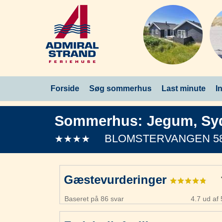
Forside
Søg sommerhus
Last minute
I
Sommerhus:
Jegum
,
Sy
BLOMSTERVANGEN 5
★★★★
Gæstevurderinger
Baseret på 86 svar
4.7 ud af 