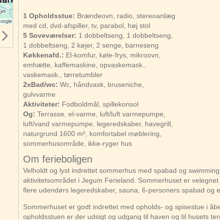
1 Opholdsstue:
Brændeovn, radio, stereoanlæg
med cd, dvd-afspiller, tv, parabol, høj stol
5 Soveværelser:
1 dobbeltseng, 1 dobbeltseng,
1 dobbeltseng, 2 køjer, 2 senge, barneseng
Køkkenafd.:
El-komfur, køle-frys, mikroovn,
emhætte, kaffemaskine, opvaskemask.,
vaskemask., tørretumbler
2xBad/wc:
Wc, håndvask, bruseniche,
gulvvarme
Aktiviteter:
Fodboldmål, spillekonsol
Og:
Terrasse, el-varme, luft/luft varmepumpe,
luft/vand varmepumpe, legeredskaber, havegrill,
naturgrund 1600 m², komfortabel møblering,
sommerhusområde, ikke-ryger hus
Om ferieboligen
Velholdt og lyst indrettet sommerhus med spabad og swimmingp
aktivitetsområdet i Jegum Ferieland. Sommerhuset er velegnet fo
flere udendørs legeredskaber, sauna, 6-personers spabad og 
Sommerhuset er godt indrettet med opholds- og spisestue i åb
opholdsstuen er der udsigt og udgang til haven og til husets ter