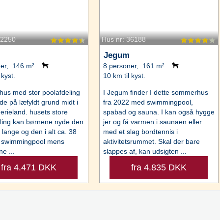
92250
Hus nr: 36188
Jegum
ner, 146 m²
8 personer, 161 m²
 kyst.
10 km til kyst.
us med stor poolafdeling
I Jegum finder I dette sommerhus
de på læfyldt grund midt i
fra 2022 med swimmingpool,
rieland. husets store
spabad og sauna. I kan også hygge
ling kan børnene nyde den
jer og få varmen i saunaen eller
 lange og den i alt ca. 38
med et slag bordtennis i
e swimmingpool mens
aktivitetsrummet. Skal der bare
e ...
slappes af, kan udsigten ...
fra 4.471 DKK
fra 4.835 DKK