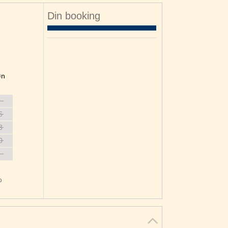
Din booking
øn
2
9
6
3
0
6
o