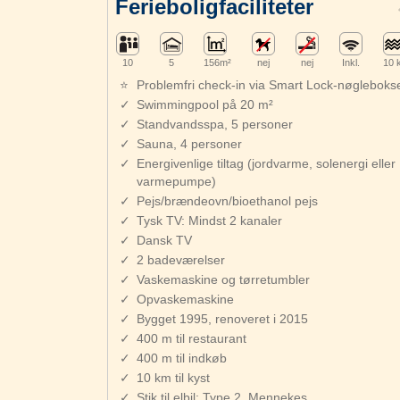
Ferieboligfaciliteter
10
5
156m²
nej
nej
Inkl.
10 
Problemfri check-in via Smart Lock-nøgleboks
Swimmingpool på 20 m²
Standvandsspa, 5 personer
Sauna, 4 personer
Energivenlige tiltag (jordvarme, solenergi eller
varmepumpe)
Pejs/brændeovn/bioethanol pejs
Tysk TV: Mindst 2 kanaler
Dansk TV
2 badeværelser
Vaskemaskine og tørretumbler
Opvaskemaskine
Bygget 1995, renoveret i 2015
400 m til restaurant
400 m til indkøb
10 km til kyst
Stik til elbil: Type 2, Mennekes