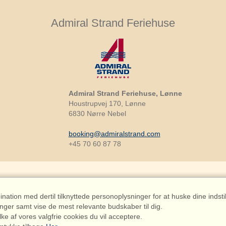
Admiral Strand Feriehuse
Admiral Strand Feriehuse, Lønne
Houstrupvej 170, Lønne
6830 Nørre Nebel
booking@admiralstrand.com
+45 70 60 87 78
ation med dertil tilknyttede personoplysninger for at huske dine indstil
riehuse ApS | CVR 27 23 39 10 |
inger samt vise de mest relevante budskaber til dig.
lke af vores valgfrie cookies du vil acceptere.