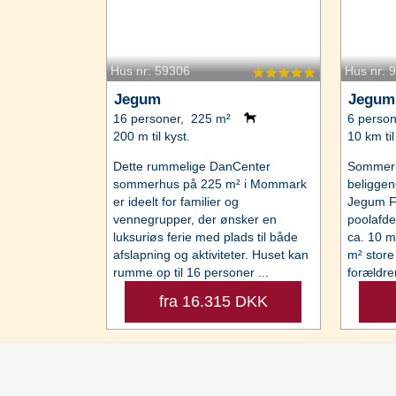
Hus nr: 59306
Hus nr: 
Jegum
Jegum
16 personer, 225 m²
6 perso
200 m til kyst.
10 km til
Dette rummelige DanCenter
Sommerh
sommerhus på 225 m² i Mommark
beliggen
er ideelt for familier og
Jegum Fe
vennegrupper, der ønsker en
poolafde
luksuriøs ferie med plads til både
ca. 10 m
afslapning og aktiviteter. Huset kan
m² stor
rumme op til 16 personer ...
forældren
fra 16.315 DKK