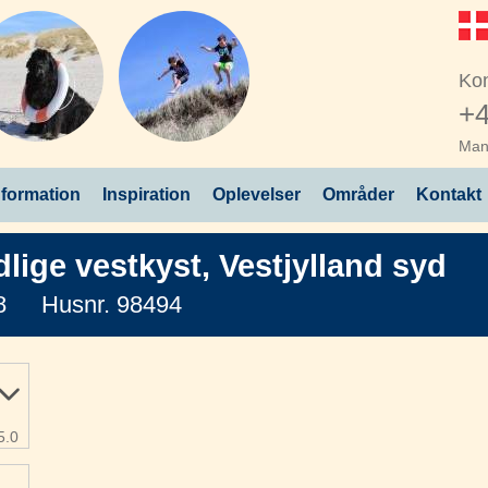
Kon
+4
Man 
nformation
Inspiration
Oplevelser
Områder
Kontakt
dlige vestkyst
,
Vestjylland syd
8
Husnr. 98494
5.0