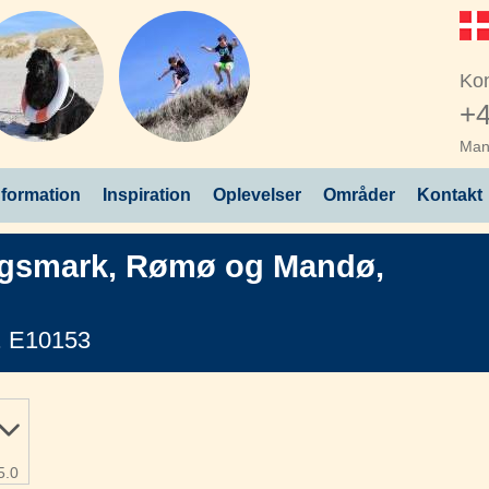
Kon
+4
Man 
nformation
Inspiration
Oplevelser
Områder
Kontakt
gsmark
,
Rømø og Mandø
,
. E10153
5.0