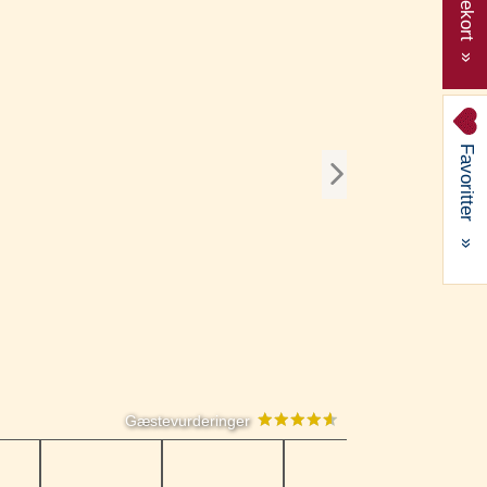
Gavekort »
Favoritter
»
Gæstevurderinger