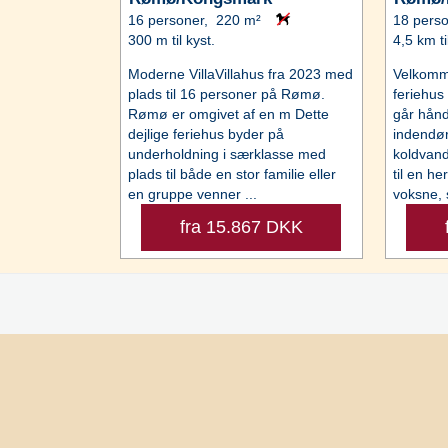
16 personer, 220 m²
18 pers
300 m til kyst.
4,5 km ti
Moderne VillaVillahus fra 2023 med
Velkomme
plads til 16 personer på Rømø.
feriehus
Rømø er omgivet af en m Dette
går hånd
dejlige feriehus byder på
indendør
underholdning i særklasse med
koldvand
plads til både en stor familie eller
til en he
en gruppe venner ...
voksne, 
fra 15.867 DKK