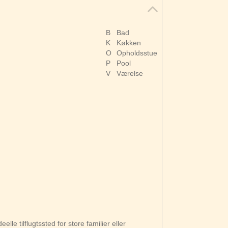
B
Bad
K
Køkken
O
Opholdsstue
P
Pool
V
Værelse
elle tilflugtssted for store familier eller