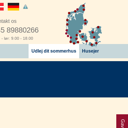
takt os
5 89880266
- lør: 9.00 - 18.00
Udlej dit sommerhus
Husejer