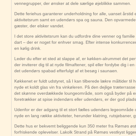
vennegrupper, der ønsker at dele særlige øjeblikke sammen.
Dette feriehus garanterer underholdning for alle, uanset årstid 
aktivitetsrum samt en udendørs spa og sauna. Den opvarmede swi
gæster, der elsker vandet.
I det store aktivitetsrum kan du udfordre dine venner og familie ti
dart – der er noget for enhver smag. Efter intense konkurrenc
en kølig drink.
Leder du efter et sted at slappe af, er køkken-alrummet det per
der inviterer dig til at nyde filmaftener, spil eller fordybe dig i 
det udendørs spabad efterfulgt af et besøg i saunaen.
Køkkenet er fuldt udstyret, så I kan tilberede lækre måltider til h
nyde et koldt glas vin fra vinkøleren. På den dejlige træterras
det skønne overdækkede loungeområde, som også byder på en 
foretrækker at spise indendørs eller udendørs, er der god plads
Udenfor er der adgang til et stort fælles udendørs legeområde
nyde en lang række aktiviteter, herunder klatring, rutsjebaner,
Dette hus er bekvemt beliggende kun 350 meter fra Rømøs østk
forfriskende oplevelser. Lakolk Strand på Rømøs vestkyst ligger