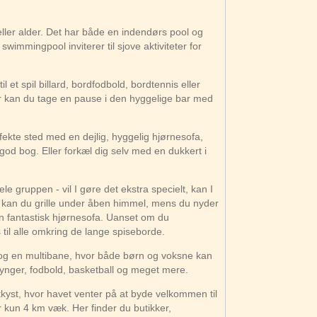
eller alder. Det har både en indendørs pool og
mmingpool inviterer til sjove aktiviteter for
l et spil billard, bordfodbold, bordtennis eller
er kan du tage en pause i den hyggelige bar med
fekte sted med en dejlig, hyggelig hjørnesofa,
en god bog. Eller forkæl dig selv med en dukkert i
ele gruppen - vil I gøre det ekstra specielt, kan I
se kan du grille under åben himmel, mens du nyder
fantastisk hjørnesofa. Uanset om du
 til alle omkring de lange spiseborde.
 og en multibane, hvor både børn og voksne kan
 gynger, fodbold, basketball og meget mere.
yst, hvor havet venter på at byde velkommen til
 kun 4 km væk. Her finder du butikker,