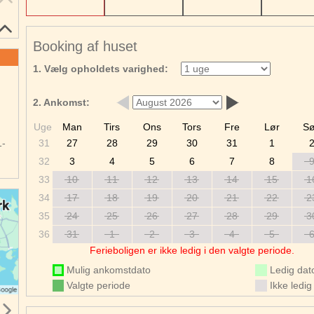
Booking af huset
1. Vælg opholdets varighed:
r
e
2. Ankomst:
Uge
Man
Tirs
Ons
Tors
Fre
Lør
S
1-
31
27
28
29
30
31
1
32
3
4
5
6
7
8
33
10
11
12
13
14
15
1
34
17
18
19
20
21
22
2
35
24
25
26
27
28
29
3
36
31
1
2
3
4
5
Ferieboligen er ikke ledig i den valgte periode.
Mulig ankomstdato
Ledig dat
Valgte periode
Ikke ledig