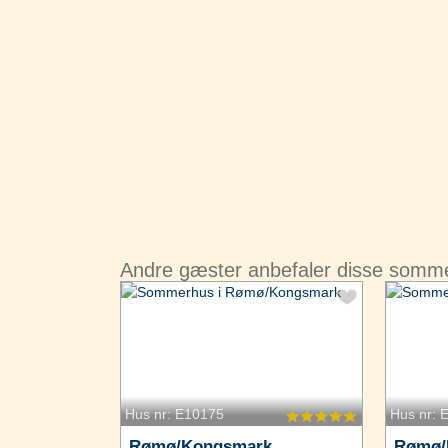
Andre gæster anbefaler disse som
Hus nr: E10175
Hus nr: 
Rømø/Kongsmark
Rømø/