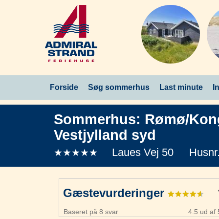
Forside
Søg sommerhus
Last minute
I
Sommerhus:
Rømø/Kon
Vestjylland syd
Laues Vej 50
Husnr
★★★★★
Gæstevurderinger
Baseret på 8 svar
4.5 ud af 