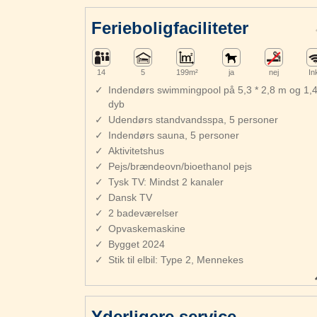
Ferieboligfaciliteter
14
5
199m²
ja
nej
In
Indendørs swimmingpool på 5,3 * 2,8 m og 1,
dyb
Udendørs standvandsspa, 5 personer
Indendørs sauna, 5 personer
Aktivitetshus
Pejs/brændeovn/bioethanol pejs
Tysk TV: Mindst 2 kanaler
Dansk TV
2 badeværelser
Opvaskemaskine
Bygget 2024
Stik til elbil: Type 2, Mennekes
Yderligere service