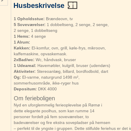
Husbeskrivelse
1 Opholdsstue:
Brændeovn, tv
5 Soveværelser:
1 dobbeltseng, 2 senge, 2 senge,
2 senge, 1 dobbeltseng
1 Hems:
4 senge
1 Alrum:
Køkken:
El-komfur, ovn, grill, køle-frys, mikroovn,
kaffemaskine, opvaskemask.
2xBad/wc:
Wc, håndvask, bruser
1 Udeareal:
Havemøbler, kulgrill, bruser (udendørs)
Aktiviteter:
Stereoanlæg, billard, bordfodbold, dart
Og:
El-varme, naturgrund 1498 m²,
sommerhusområde, ikke-ryger hus
Depositum:
DKK 4000
Om ferieboligen
Nyd en uforglemmelig ferieoplevelse på Rømø i
dette elegante poolhus, som kan rumme 14
personer fordelt på fem soveværelser, to
badeværelser og fire ekstra sovepladser på hemsen
– perfekt til de yngste i gruppen. Dette stilfulde feriehus er det ide