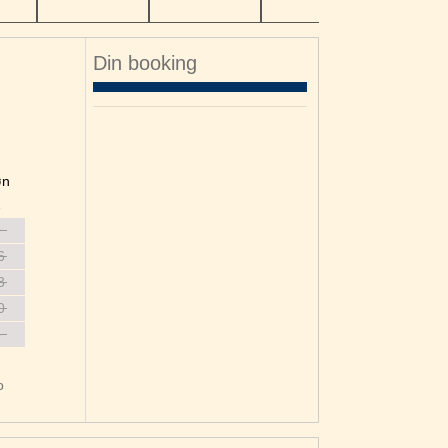
Din booking
øn
2
9
6
3
0
6
o