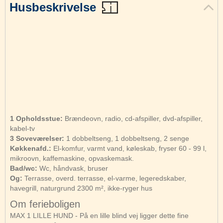
Husbeskrivelse
1 Opholdsstue:
Brændeovn, radio, cd-afspiller, dvd-afspiller,
kabel-tv
3 Soveværelser:
1 dobbeltseng, 1 dobbeltseng, 2 senge
Køkkenafd.:
El-komfur, varmt vand, køleskab, fryser 60 - 99 l,
mikroovn, kaffemaskine, opvaskemask.
Bad/wc:
Wc, håndvask, bruser
Og:
Terrasse, overd. terrasse, el-varme, legeredskaber,
havegrill, naturgrund 2300 m², ikke-ryger hus
Om ferieboligen
MAX 1 LILLE HUND - På en lille blind vej ligger dette fine