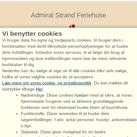
Admiral Strand Feriehuse
Vi benytter cookies
Vi bruger data fra egne og tredjeparts cookies. Vi bruger dem i
kombination med dertil tilknyttede personoplysninger for at huske
dine indstillinger, forbedre vores services, til at følge din brug af
hjemmesiden og lave trafikmålinger samt vise de mest relevante
Admiral Strand Feriehuse, Lønne
budskaber til dig.
Houstrupvej 170, Lønne
Nedenfor kan du vælge at sige ok til alle cookies eller selv vælge,
6830 Nørre Nebel
hvilke af vores valgfrie cookies du vil acceptere.
Læs mere om vores cookie- og privatlivspolitik
. Du kan trække dit
booking@admiralstrand.com
samtykke tilbage
Her
.
+45 70 60 87 78
Nødvendige: Disse cookies hjælper med at sikre, at vores
hjemmeside fungerer ved at aktivere grundlæggende
funktioner som for eksempel huske listen af favorithuse.
Funktionelle: Disse anvendes til at huske dine
søgeindstillinger, f.eks. antal personer, husdyr, ankomstdato
o.lign.
Admiral Strand Feriehuse ApS | CVR 27 23 39 10 |
Statistisk: Disse giver mulighed for en bedre