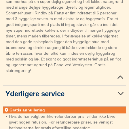
sommerhus på en super dejlig ugenert og helt lukket naturgrund
med mange dejlige hyggekroge, dyreliv og legemulighder.
Sommerhuset i Rindby på Fanø er fint indrettet til 6 personer
med 3 hyggelige soverum med ekstra tv og hyggesofa. Fra et
godt indgangsparti med plads til tøj og støvler går du ind i det
nye super indrettede køkken, der indbyder til mange hyggelige
timer, mens maden tilberedes. I forlængelse af køkkenhjørnet
med den gode spiseplads ligger den hyggelige stue med
brændeovn og direkte udgang til både overdækkede og store
åbne terrasser, hvor der altid kan findes en dejlig hyggekrog
med solskin og læ. Et skønt og godt indrettet feriehus på en flot
og ugenert naturgrund på Fanø ved Vestkysten. Gratis
slutrengøring!
Yderligere service
Gratis annullering
Hvis du har valgt en ikke-refunderbar pris, vil der ikke blive
givet nogen refusion. For refunderbare priser, se venligst
betingelserne for gratis afbestilling nedenfor: