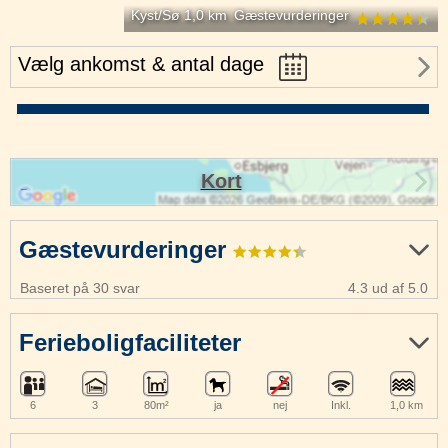
Kyst/Sø 1,0 km
Gæstevurderinger
Vælg ankomst & antal dage
Kort
Gæstevurderinger
Baseret på 30 svar
4.3 ud af 5.0
Ferieboligfaciliteter
6
3
80m²
ja
nej
Inkl.
1,0 km