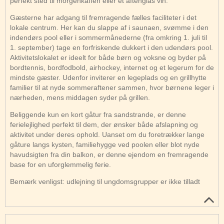
perfekt sted til morgenkaffen eller et aftenglas vin.
Gæsterne har adgang til fremragende fælles faciliteter i det
lokale centrum. Her kan du slappe af i saunaen, svømme i den
indendørs pool eller i sommermånederne (fra omkring 1. juli til
1. september) tage en forfriskende dukkert i den udendørs pool.
Aktivitetslokalet er ideelt for både børn og voksne og byder på
bordtennis, bordfodbold, airhockey, internet og et legerum for de
mindste gæster. Udenfor inviterer en legeplads og en grillhytte
familier til at nyde sommeraftener sammen, hvor børnene leger i
nærheden, mens middagen syder på grillen.
Beliggende kun en kort gåtur fra sandstrande, er denne
ferielejlighed perfekt til dem, der ønsker både afslapning og
aktivitet under deres ophold. Uanset om du foretrækker lange
gåture langs kysten, familiehygge ved poolen eller blot nyde
havudsigten fra din balkon, er denne ejendom en fremragende
base for en uforglemmelig ferie.
Bemærk venligst: udlejning til ungdomsgrupper er ikke tilladt