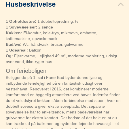
Husbeskrivelse
1 Opholdsstue:
1 dobbeltopredning, tv
1 Soveværelser:
2 senge
Køkken:
El-komfur, køle-frys, mikroovn, emhætte,
kaffemaskine, opvaskemask.
Bad/wc:
Wc, håndvask, bruser, gulvvarme
1 Udeareal:
Balkon
Og:
Fjernvarme, Lejlighed 49 m², moderne møblering, udsigt
over vand, ikke-ryger hus
Om ferieboligen
Beliggende på 1. sal i Fanø Bad byder denne lyse og
indbydende ferielejlighed på en fantastisk udsigt over
Vesterhavet. Renoveret i 2016, det kombinerer moderne
komfort med en hyggelig atmosfære ved havet. Indenfor finder
du et veludstyret køkken i åben forbindelse med stuen, hvor en
dobbelt sovesofa giver ekstra soveplads. Det separate
soveværelse har to enkeltsenge, mens badeværelset har
gulvvarme for ekstra komfort. Det bedste af det hele er, at du
kan træde ud på balkonen og nyde den fejende havudsigt – et