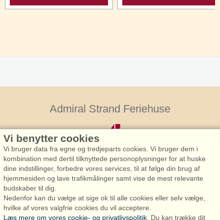
Admiral Strand Feriehuse
Vi benytter cookies
Vi bruger data fra egne og tredjeparts cookies. Vi bruger dem i
kombination med dertil tilknyttede personoplysninger for at huske
dine indstillinger, forbedre vores services, til at følge din brug af
hjemmesiden og lave trafikmålinger samt vise de mest relevante
Admiral Strand Feriehuse, Lønne
budskaber til dig.
Houstrupvej 170, Lønne
Nedenfor kan du vælge at sige ok til alle cookies eller selv vælge,
6830 Nørre Nebel
hvilke af vores valgfrie cookies du vil acceptere.
Læs mere om vores cookie- og privatlivspolitik
. Du kan trække dit