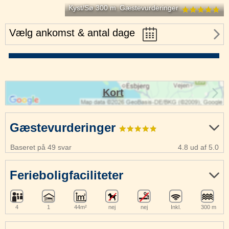
Kyst/Sø 300 m
Gæstevurderinger
Vælg ankomst & antal dage
Kort
Gæstevurderinger
Baseret på 49 svar
4.8 ud af 5.0
Ferieboligfaciliteter
4
1
44m²
nej
nej
Inkl.
300 m