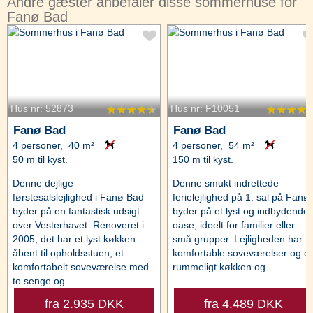
Andre gæster anbefaler disse sommerhuse for
Fanø Bad
Hus nr: 52873
Hus nr: F10051
Fanø Bad
Fanø Bad
4 personer, 40 m²
4 personer, 54 m²
50 m til kyst.
150 m til kyst.
Denne dejlige
Denne smukt indrettede
førstesalslejlighed i Fanø Bad
ferielejlighed på 1. sal på Fanø
byder på en fantastisk udsigt
byder på et lyst og indbydende
over Vesterhavet. Renoveret i
oase, ideelt for familier eller
2005, det har et lyst køkken
små grupper. Lejligheden har t
åbent til opholdsstuen, et
komfortable soveværelser og et
komfortabelt soveværelse med
rummeligt køkken og ...
to senge og ...
fra 2.935 DKK
fra 4.489 DKK