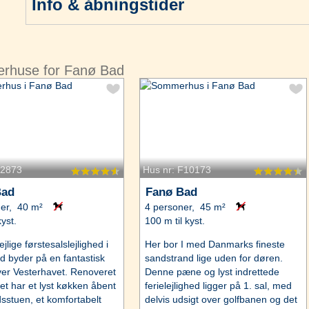
Info & åbningstider
erhuse for Fanø Bad
52873
Hus nr: F10173
Bad
Fanø Bad
er, 40 m²
4 personer, 45 m²
kyst.
100 m til kyst.
lige førstesalslejlighed i
Her bor I med Danmarks fineste
 byder på en fantastisk
sandstrand lige uden for døren.
ver Vesterhavet. Renoveret
Denne pæne og lyst indrettede
det har et lyst køkken åbent
ferielejlighed ligger på 1. sal, med
dsstuen, et komfortabelt
delvis udsigt over golfbanen og det