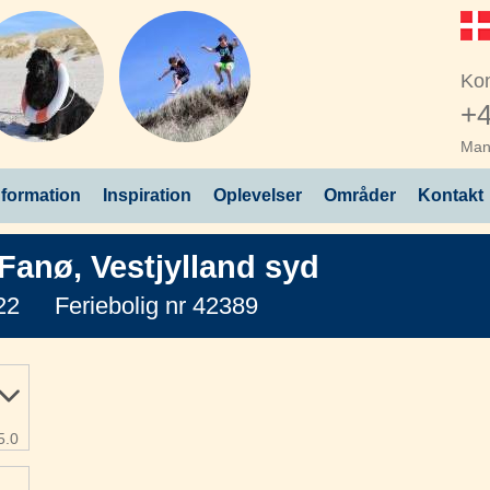
Kon
+4
Man 
nformation
Inspiration
Oplevelser
Områder
Kontakt
Fanø
,
Vestjylland syd
22
Feriebolig nr 42389
5.0