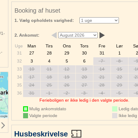
r
e
Booking af huset
1. Vælg opholdets varighed:
/1-
2. Ankomst:
Uge
Man
Tirs
Ons
Tors
Fre
Lør
S
1-
31
27
28
29
30
31
1
32
3
4
5
6
7
8
33
10
11
12
13
14
15
1
34
17
18
19
20
21
22
2
35
24
25
26
27
28
29
3
36
31
1
2
3
4
5
Ferieboligen er ikke ledig i den valgte periode.
Mulig ankomstdato
Ledig dat
Valgte periode
Ikke ledig
Husbeskrivelse