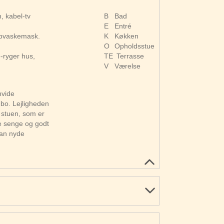
, kabel-tv
B
Bad
E
Entré
opvaskemask.
K
Køkken
O
Opholdsstue
-ryger hus,
TE
Terrasse
V
Værelse
hvide
bo. Lejligheden
l stuen, som er
e senge og godt
kan nyde