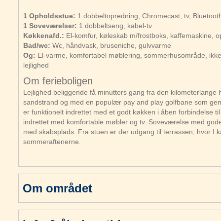
1 Opholdsstue:
1 dobbeltopredning, Chromecast, tv, Bluetooth
1 Soveværelser:
1 dobbeltseng, kabel-tv
Køkkenafd.:
El-komfur, køleskab m/frostboks, kaffemaskine, 
Bad/wc:
Wc, håndvask, bruseniche, gulvvarme
Og:
El-varme, komfortabel møblering, sommerhusområde, ikke
lejlighed
Om ferieboligen
Lejlighed beliggende få minutters gang fra den kilometerlange 
sandstrand og med en populær pay and play golfbane som gen
er funktionelt indrettet med et godt køkken i åben forbindelse ti
indrettet med komfortable møbler og tv. Soveværelse med god
med skabsplads. Fra stuen er der udgang til terrassen, hvor I 
sommeraftenerne.
Om området