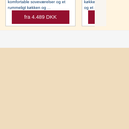
komfortable soveværelser og et
køkken og stue, et fint 
rummeligt køkken og ...
og et soverum med ...
fra 4.489 DKK
fra 2.727 D