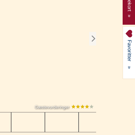
Gavekort »
Favoritter
»
Gæstevurderinger