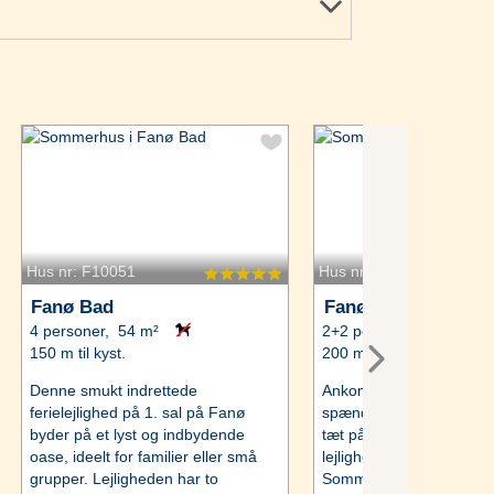
Hus nr: F10051
Hus nr: F10116
Fanø Bad
Fanø Bad
4 personer, 54 m²
2+2 personer, 40 m²
150 m til kyst.
200 m til kyst.
Denne smukt indrettede
Ankomst fredag - Midt i 
ferielejlighed på 1. sal på Fanø
spændende Fanø Bad o
byder på et lyst og indbydende
tæt på stranden ligger d
oase, ideelt for familier eller små
lejlighed med egen terra
grupper. Lejligheden har to
Sommerhuset er indrett