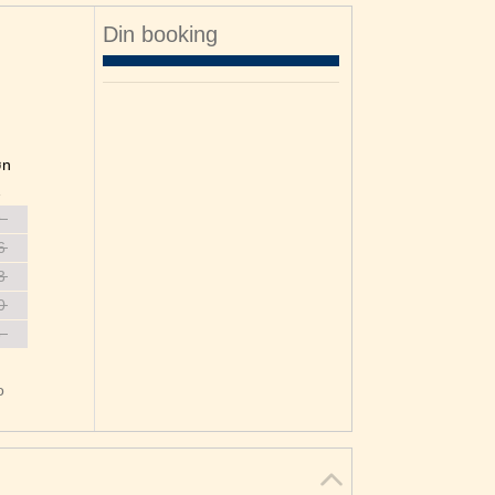
Din booking
øn
2
9
6
3
0
6
o