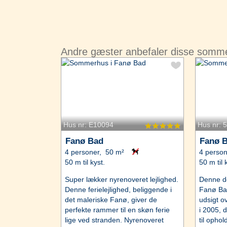
Andre gæster anbefaler disse somm
Hus nr: E10094
Hus nr: 
Fanø Bad
Fanø 
4 personer, 50 m²
4 person
50 m til kyst.
50 m til 
Super lækker nyrenoveret lejlighed.
Denne dej
Denne ferielejlighed, beliggende i
Fanø Bad
det maleriske Fanø, giver de
udsigt o
perfekte rammer til en skøn ferie
i 2005, 
lige ved stranden. Nyrenoveret
til ophol