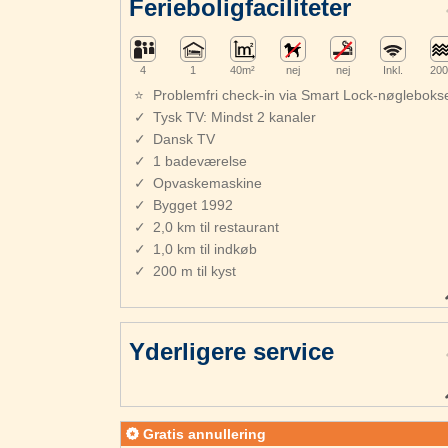
Ferieboligfaciliteter
4
1
40m²
nej
nej
Inkl.
200
Problemfri check-in via Smart Lock-nøgleboks
Tysk TV: Mindst 2 kanaler
Dansk TV
1 badeværelse
Opvaskemaskine
Bygget 1992
2,0 km til restaurant
1,0 km til indkøb
200 m til kyst
Yderligere service
Gratis annullering