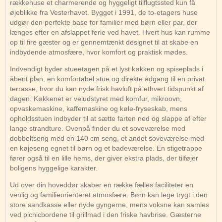
rækkehuse et charmerende og hyggeligt tilflugtssted kun få
øjeblikke fra Vesterhavet. Bygget i 1991, de to-etagers huse
udgør den perfekte base for familier med børn eller par, der
længes efter en afslappet ferie ved havet. Hvert hus kan rumme
op til fire gæster og er gennemtænkt designet til at skabe en
indbydende atmosfære, hvor komfort og praktisk mødes.
Indvendigt byder stueetagen på et lyst køkken og spiseplads i
åbent plan, en komfortabel stue og direkte adgang til en privat
terrasse, hvor du kan nyde frisk havluft på ethvert tidspunkt af
dagen. Køkkenet er veludstyret med komfur, mikroovn,
opvaskemaskine, kaffemaskine og køle-fryseskab, mens
opholdsstuen indbyder til at sætte farten ned og slappe af efter
lange strandture. Ovenpå finder du et soveværelse med
dobbeltseng med en 140 cm seng, et andet soveværelse med
en køjeseng egnet til børn og et badeværelse. En stigetrappe
fører også til en lille hems, der giver ekstra plads, der tilføjer
boligens hyggelige karakter.
Ud over din hoveddør skaber en række fælles faciliteter en
venlig og familieorienteret atmosfære. Børn kan lege trygt i den
store sandkasse eller nyde gyngerne, mens voksne kan samles
ved picnicbordene til grillmad i den friske havbrise. Gæsterne