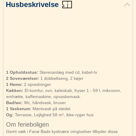
Husbeskrivelse
1 Opholdsstue:
Stereoanlæg med cd, kabel-tv
2 Soveværelser:
1 dobbeltseng, 2 køjer
1 Hems:
2 opredninger
Køkken:
El-komfur, ovn, køleskab, fryser 1 - 59 l, mikroovn,
emhætte, kaffemaskine, opvaskemask.
Bad/wc:
Wc, håndvask, bruser
1 Vaskerum:
Møntvask på stedet
Og:
Terrasse, Lejlighed 58 m², ikke-ryger hus
Om ferieboligen
Gemt væk i Fanø Bads kystnære omgivelser tilbyder disse