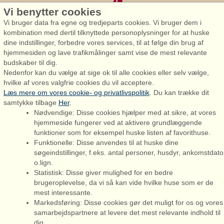
Vi benytter cookies
Vi bruger data fra egne og tredjeparts cookies. Vi bruger dem i
kombination med dertil tilknyttede personoplysninger for at huske
dine indstillinger, forbedre vores services, til at følge din brug af
hjemmesiden og lave trafikmålinger samt vise de mest relevante
Admiral Strand Feriehuse, Lønne
budskaber til dig.
Houstrupvej 170, Lønne
Nedenfor kan du vælge at sige ok til alle cookies eller selv vælge,
6830 Nørre Nebel
hvilke af vores valgfrie cookies du vil acceptere.
Læs mere om vores cookie- og privatlivspolitik
. Du kan trække dit
booking@admiralstrand.com
samtykke tilbage
Her
.
+45 70 60 87 78
Nødvendige: Disse cookies hjælper med at sikre, at vores
hjemmeside fungerer ved at aktivere grundlæggende
funktioner som for eksempel huske listen af favorithuse.
Funktionelle: Disse anvendes til at huske dine
søgeindstillinger, f.eks. antal personer, husdyr, ankomstdato
o.lign.
Admiral Strand Feriehuse ApS | CVR 27 23 39 10 |
Statistisk: Disse giver mulighed for en bedre
brugeroplevelse, da vi så kan vide hvilke huse som er de
mest interessante.
Markedsføring: Disse cookies gør det muligt for os og vores
samarbejdspartnere at levere det mest relevante indhold til
Du er her: Fanø Bad, Fanø, Sommerhus 39740, 4 personer, Gratis
dig.
internet