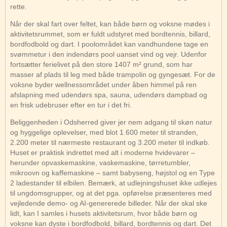
rette.
Når der skal fart over feltet, kan både børn og voksne mødes i
aktivitetsrummet, som er fuldt udstyret med bordtennis, billard,
bordfodbold og dart. I poolområdet kan vandhundene tage en
svømmetur i den indendørs pool uanset vind og vejr. Udenfor
fortsætter ferielivet på den store 1407 m² grund, som har
masser af plads til leg med både trampolin og gyngesæt. For de
voksne byder wellnessområdet under åben himmel på ren
afslapning med udendørs spa, sauna, udendørs dampbad og
en frisk udebruser efter en tur i det fri.
Beliggenheden i Odsherred giver jer nem adgang til skøn natur
og hyggelige oplevelser, med blot 1.600 meter til stranden,
2.200 meter til nærmeste restaurant og 3.200 meter til indkøb.
Huset er praktisk indrettet med alt i moderne hvidevarer –
herunder opvaskemaskine, vaskemaskine, tørretumbler,
mikroovn og kaffemaskine – samt babyseng, højstol og en Type
2 ladestander til elbilen. Bemærk, at udlejningshuset ikke udlejes
til ungdomsgrupper, og at det pga. opførelse præsenteres med
vejledende demo- og AI-genererede billeder. Når der skal ske
lidt, kan I samles i husets aktivitetsrum, hvor både børn og
voksne kan dyste i bordfodbold, billard, bordtennis og dart. Det