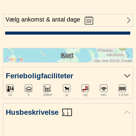
Vælg ankomst & antal dage
Kort
Ferieboligfaciliteter
14
5
208m²
ja
nej
Inkl.
1,6 km
Husbeskrivelse