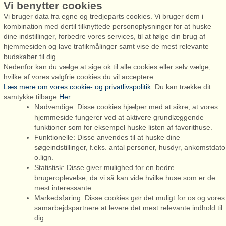
Vi benytter cookies
Vi bruger data fra egne og tredjeparts cookies. Vi bruger dem i
kombination med dertil tilknyttede personoplysninger for at huske
dine indstillinger, forbedre vores services, til at følge din brug af
hjemmesiden og lave trafikmålinger samt vise de mest relevante
Admiral Strand Feriehuse, Lønne
budskaber til dig.
Houstrupvej 170, Lønne
Nedenfor kan du vælge at sige ok til alle cookies eller selv vælge,
6830 Nørre Nebel
hvilke af vores valgfrie cookies du vil acceptere.
Læs mere om vores cookie- og privatlivspolitik
. Du kan trække dit
booking@admiralstrand.com
samtykke tilbage
Her
.
+45 70 60 87 78
Nødvendige: Disse cookies hjælper med at sikre, at vores
hjemmeside fungerer ved at aktivere grundlæggende
funktioner som for eksempel huske listen af favorithuse.
Funktionelle: Disse anvendes til at huske dine
søgeindstillinger, f.eks. antal personer, husdyr, ankomstdato
o.lign.
Admiral Strand Feriehuse ApS | CVR 27 23 39 10 |
Statistisk: Disse giver mulighed for en bedre
brugeroplevelse, da vi så kan vide hvilke huse som er de
mest interessante.
Markedsføring: Disse cookies gør det muligt for os og vores
samarbejdspartnere at levere det mest relevante indhold til
Du er her: Hønsinge Lyng, Nordvestsjælland, Sommerhus 65363,
dig.
14 personer