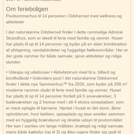
Om ferieboligen
Poolsommerhus til 14 personer i Odsherred med wellness og
aktiviteter
I det naturskønne Odsherred finder I dette rummelige Admiral
Strandhus, som er ideelt til ferie med familie og venner. Huset
har plads til op til 14 personer og byder på en skøn kombination
af afslapning, vandaktiviteter og hyggelige fællesområder. Her er
der gode rammer for både samvær, sjove aktiviteter og rolige
stunder.
• Udespa og udebruser • Aktivitetsrum med bl.a. billard og
bordfodbold • Indendørs pool I det naturskønne Odsherred
finder I dette nye Sammenhus™ fra 2026, som byder på 208 m²
moderne rammer skabt til ferie med familie og venner. Huset
har plads til op til 14 personer fordelt på 5 soveværelser, 3
badeværelser og 2 hemse med i alt 4 ekstra sovepladser, som
er mest oplagte til børnene. Hjertet i huset er det store, åbne
opholdsrum, hvor køkken, spiseplads og stue smelter sammen
med en hyggelig brændeovn og direkte udsyn til poolområdet.
Her kan I samles om lange måltider, brætspil og roligt samvær,
mens både kæledyr (op til 3) og ikke-rygere finder sig godt til