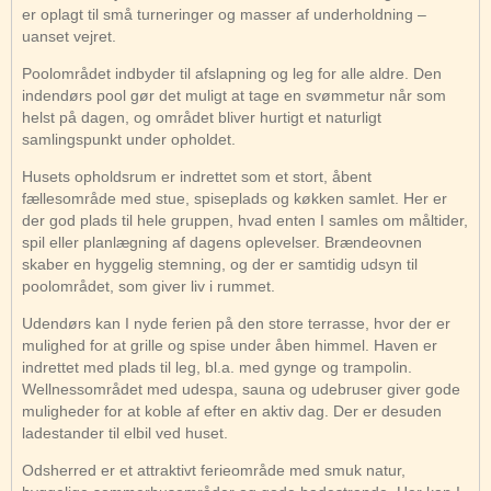
er oplagt til små turneringer og masser af underholdning –
uanset vejret.
Poolområdet indbyder til afslapning og leg for alle aldre. Den
indendørs pool gør det muligt at tage en svømmetur når som
helst på dagen, og området bliver hurtigt et naturligt
samlingspunkt under opholdet.
Husets opholdsrum er indrettet som et stort, åbent
fællesområde med stue, spiseplads og køkken samlet. Her er
der god plads til hele gruppen, hvad enten I samles om måltider,
spil eller planlægning af dagens oplevelser. Brændeovnen
skaber en hyggelig stemning, og der er samtidig udsyn til
poolområdet, som giver liv i rummet.
Udendørs kan I nyde ferien på den store terrasse, hvor der er
mulighed for at grille og spise under åben himmel. Haven er
indrettet med plads til leg, bl.a. med gynge og trampolin.
Wellnessområdet med udespa, sauna og udebruser giver gode
muligheder for at koble af efter en aktiv dag. Der er desuden
ladestander til elbil ved huset.
Odsherred er et attraktivt ferieområde med smuk natur,