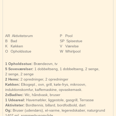
AR
Aktivitetsrum
P
Pool
B
Bad
SP
Spisestue
K
Køkken
V
Værelse
O
Opholdsstue
W
Whirlpool
1 Opholdsstue:
Brændeovn, tv
5 Soveværelser:
1 dobbeltseng, 1 dobbeltseng, 2 senge,
2 senge, 2 senge
2 Hems:
2 opredninger, 2 opredninger
Køkken:
Elkogepl., ovn, grill, køle-frys, mikroovn,
induktionskomfur, kaffemaskine, opvaskemask.
2xBad/wc:
Wc, håndvask, bruser
1 Udeareal:
Havemøbler, liggestole, gasgrill, Terrasse
Aktiviteter:
Bordtennis, billard, bordfodbold, dart
Og:
Bruser (udendørs), el-varme, legeredskaber, naturgrund
1407 m², sommerhusområde