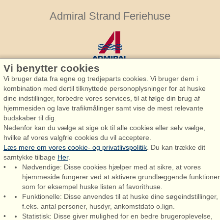
Admiral Strand Feriehuse
Vi benytter cookies
Vi bruger data fra egne og tredjeparts cookies. Vi bruger dem i
kombination med dertil tilknyttede personoplysninger for at huske
Admiral Strand Feriehuse, Lønne
dine indstillinger, forbedre vores services, til at følge din brug af
Houstrupvej 170, Lønne
hjemmesiden og lave trafikmålinger samt vise de mest relevante
6830 Nørre Nebel
budskaber til dig.
Nedenfor kan du vælge at sige ok til alle cookies eller selv vælge,
booking@admiralstrand.com
hvilke af vores valgfrie cookies du vil acceptere.
+45 70 60 87 78
Læs mere om vores cookie- og privatlivspolitik
. Du kan trække dit
samtykke tilbage
Her
.
Nødvendige: Disse cookies hjælper med at sikre, at vores
hjemmeside fungerer ved at aktivere grundlæggende funktioner
som for eksempel huske listen af favorithuse.
Admiral Strand Feriehuse ApS | CVR 27 23 39 10 |
Funktionelle: Disse anvendes til at huske dine søgeindstillinger,
f.eks. antal personer, husdyr, ankomstdato o.lign.
Statistisk: Disse giver mulighed for en bedre brugeroplevelse,