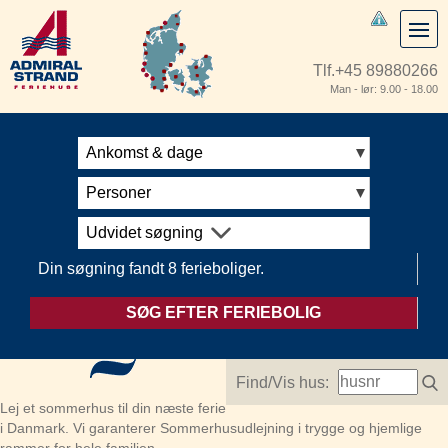
Tlf.
+45 89880266
Man - lør: 9.00 - 18.00
Ankomst & dage
Personer
Udvidet søgning
Din søgning fandt 8 ferieboliger.
SØG EFTER FERIEBOLIG
Find/Vis hus:
Lej et sommerhus til din næste ferie
i Danmark. Vi garanterer Sommerhusudlejning i trygge og hjemlige