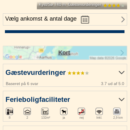
Kyst/Sø 740 m
Gæstevurderinger
Vælg ankomst & antal dage
Kort
Gæstevurderinger
Baseret på 6 svar
3.7 ud af 5.0
Ferieboligfaciliteter
8
2
132m²
ja
nej
Inkl.
2,9 km