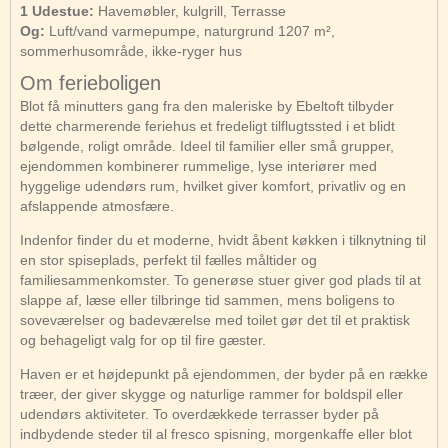
1 Udestue:
Havemøbler, kulgrill, Terrasse
Og:
Luft/vand varmepumpe, naturgrund 1207 m²,
sommerhusområde, ikke-ryger hus
Om ferieboligen
Blot få minutters gang fra den maleriske by Ebeltoft tilbyder
dette charmerende feriehus et fredeligt tilflugtssted i et blidt
bølgende, roligt område. Ideel til familier eller små grupper,
ejendommen kombinerer rummelige, lyse interiører med
hyggelige udendørs rum, hvilket giver komfort, privatliv og en
afslappende atmosfære.
Indenfor finder du et moderne, hvidt åbent køkken i tilknytning til
en stor spiseplads, perfekt til fælles måltider og
familiesammenkomster. To generøse stuer giver god plads til at
slappe af, læse eller tilbringe tid sammen, mens boligens to
soveværelser og badeværelse med toilet gør det til et praktisk
og behageligt valg for op til fire gæster.
Haven er et højdepunkt på ejendommen, der byder på en række
træer, der giver skygge og naturlige rammer for boldspil eller
udendørs aktiviteter. To overdækkede terrasser byder på
indbydende steder til al fresco spisning, morgenkaffe eller blot