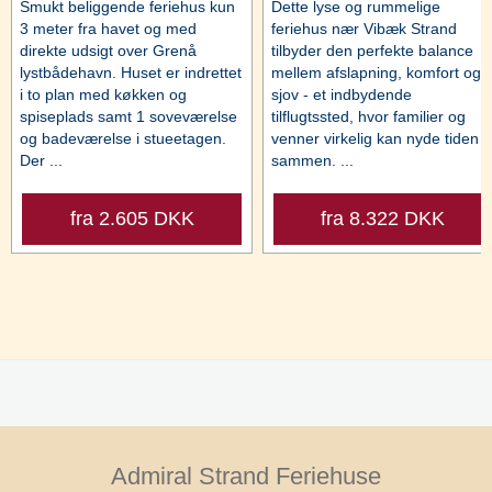
Smukt beliggende feriehus kun
Dette lyse og rummelige
3 meter fra havet og med
feriehus nær Vibæk Strand
direkte udsigt over Grenå
tilbyder den perfekte balance
lystbådehavn. Huset er indrettet
mellem afslapning, komfort og
i to plan med køkken og
sjov - et indbydende
spiseplads samt 1 soveværelse
tilflugtssted, hvor familier og
og badeværelse i stueetagen.
venner virkelig kan nyde tiden
Der ...
sammen. ...
fra 2.605 DKK
fra 8.322 DKK
Admiral Strand Feriehuse