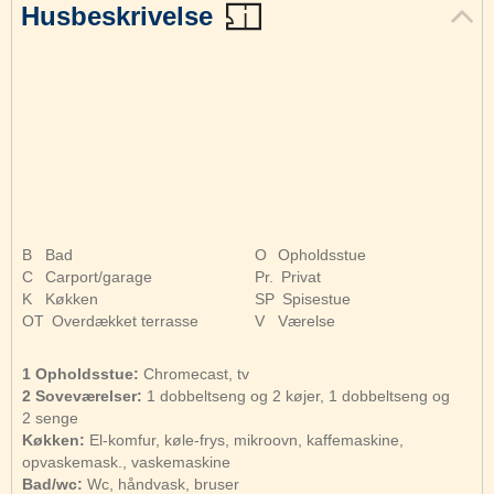
Husbeskrivelse
B
Bad
O
Opholdsstue
C
Carport/garage
Pr.
Privat
K
Køkken
SP
Spisestue
OT
Overdækket terrasse
V
Værelse
1 Opholdsstue:
Chromecast, tv
2 Soveværelser:
1 dobbeltseng og 2 køjer, 1 dobbeltseng og
2 senge
Køkken:
El-komfur, køle-frys, mikroovn, kaffemaskine,
opvaskemask., vaskemaskine
Bad/wc:
Wc, håndvask, bruser