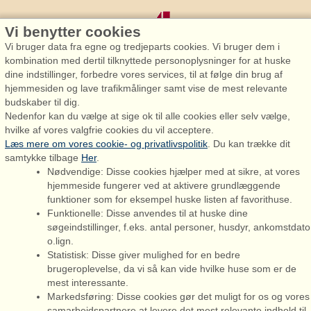
Vi benytter cookies
Vi bruger data fra egne og tredjeparts cookies. Vi bruger dem i
kombination med dertil tilknyttede personoplysninger for at huske
dine indstillinger, forbedre vores services, til at følge din brug af
hjemmesiden og lave trafikmålinger samt vise de mest relevante
Admiral Strand Feriehuse, Lønne
budskaber til dig.
Houstrupvej 170, Lønne
Nedenfor kan du vælge at sige ok til alle cookies eller selv vælge,
6830 Nørre Nebel
hvilke af vores valgfrie cookies du vil acceptere.
Læs mere om vores cookie- og privatlivspolitik
. Du kan trække dit
booking@admiralstrand.com
samtykke tilbage
Her
.
+45 70 60 87 78
Nødvendige: Disse cookies hjælper med at sikre, at vores
hjemmeside fungerer ved at aktivere grundlæggende
funktioner som for eksempel huske listen af favorithuse.
Funktionelle: Disse anvendes til at huske dine
søgeindstillinger, f.eks. antal personer, husdyr, ankomstdato
o.lign.
Admiral Strand Feriehuse ApS | CVR 27 23 39 10 |
Statistisk: Disse giver mulighed for en bedre
brugeroplevelse, da vi så kan vide hvilke huse som er de
mest interessante.
Markedsføring: Disse cookies gør det muligt for os og vores
samarbejdspartnere at levere det mest relevante indhold til