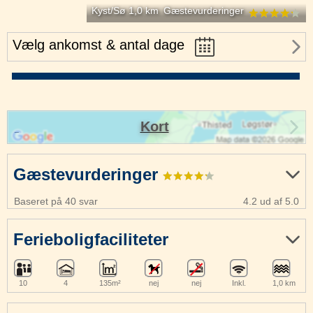
Kyst/Sø 1,0 km
Gæstevurderinger
Vælg ankomst & antal dage
Kort
Gæstevurderinger
Baseret på 40 svar
4.2 ud af 5.0
Ferieboligfaciliteter
10
4
135m²
nej
nej
Inkl.
1,0 km