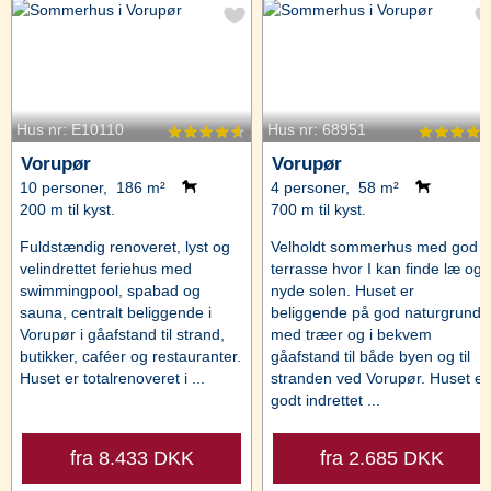
Hus nr: E10110
Hus nr: 68951
Vorupør
Vorupør
10 personer, 186 m²
4 personer, 58 m²
200 m til kyst.
700 m til kyst.
Fuldstændig renoveret, lyst og
Velholdt sommerhus med god
velindrettet feriehus med
terrasse hvor I kan finde læ og
swimmingpool, spabad og
nyde solen. Huset er
sauna, centralt beliggende i
beliggende på god naturgrund
Vorupør i gåafstand til strand,
med træer og i bekvem
butikker, caféer og restauranter.
gåafstand til både byen og til
Huset er totalrenoveret i ...
stranden ved Vorupør. Huset er
godt indrettet ...
fra 8.433 DKK
fra 2.685 DKK