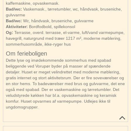
kaffemaskine, opvaskemask.
Bad/wc:
Vaskemask., tørretumbler, wc, håndvask, bruseniche,
gulvvarme
Bad/wc:
Wc, håndvask, bruseniche, gulvvarme
Aktiviteter:
Bordfodbold, spillekonsol
Og:
Terrasse, overd. terrasse, el-varme, luft/vand varmepumpe,
havegrill, naturgrund med træer 1217 m², moderne møblering,
sommerhusområde, ikke-ryger hus
Om ferieboligen
Dette lyse og imødekommende sommerhus med spabad
beliggende ved Vorupør byder på masser af spændende
detaljer. Huset er meget velindrettet med moderne møblering,
gratis internet og stort aktivitetsrum. Der er fire soveværelser og
en stor hems. To badeværelser med brus og gulvvarme, det ene
også med spabad. Der er vaskemaskine og tørretumbler. Det
veludstyrede køkken har bl.a. opvaskemaskine og keramisk
komfur. Huset opvarmes af varmepumpe. Udlejes ikke til
ungdomsgrupper.