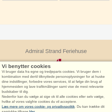
Admiral Strand Feriehuse
Vi benytter cookies
Vi bruger data fra egne og tredjeparts cookies. Vi bruger dem i
kombination med dertil tilknyttede personoplysninger for at huske
dine indstillinger, forbedre vores services, til at følge din brug af
hjemmesiden og lave trafikmålinger samt vise de mest relevante
Admiral Strand Feriehuse, Lønne
budskaber til dig.
Houstrupvej 170, Lønne
Nedenfor kan du vælge at sige ok til alle cookies eller selv vælge,
6830 Nørre Nebel
hvilke af vores valgfrie cookies du vil acceptere.
Læs mere om vores cookie- og privatlivspolitik
. Du kan trække dit
booking@admiralstrand.com
samtykke tilbage
Her
.