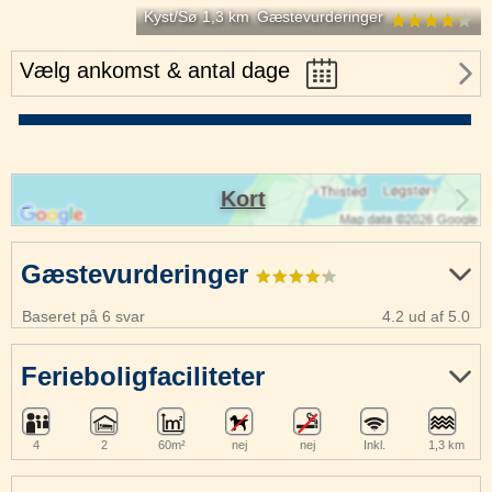
Kyst/Sø 1,3 km
Gæstevurderinger
Vælg ankomst & antal dage
Kort
Gæstevurderinger
Baseret på 6 svar
4.2 ud af 5.0
Ferieboligfaciliteter
4
2
60m²
nej
nej
Inkl.
1,3 km