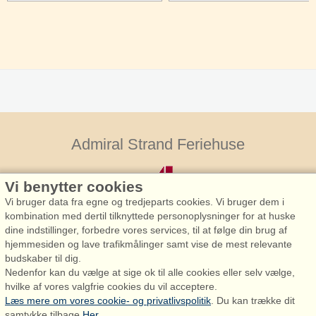
Admiral Strand Feriehuse
Vi benytter cookies
Vi bruger data fra egne og tredjeparts cookies. Vi bruger dem i
kombination med dertil tilknyttede personoplysninger for at huske
dine indstillinger, forbedre vores services, til at følge din brug af
hjemmesiden og lave trafikmålinger samt vise de mest relevante
Admiral Strand Feriehuse, Lønne
budskaber til dig.
Houstrupvej 170, Lønne
Nedenfor kan du vælge at sige ok til alle cookies eller selv vælge,
6830 Nørre Nebel
hvilke af vores valgfrie cookies du vil acceptere.
Læs mere om vores cookie- og privatlivspolitik
. Du kan trække dit
booking@admiralstrand.com
samtykke tilbage
Her
.