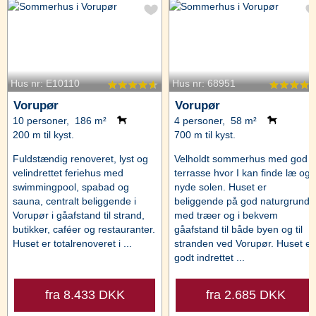
Hus nr: E10110
Hus nr: 68951
Vorupør
Vorupør
10 personer, 186 m²
4 personer, 58 m²
200 m til kyst.
700 m til kyst.
Fuldstændig renoveret, lyst og
Velholdt sommerhus med god
velindrettet feriehus med
terrasse hvor I kan finde læ og
swimmingpool, spabad og
nyde solen. Huset er
sauna, centralt beliggende i
beliggende på god naturgrund
Vorupør i gåafstand til strand,
med træer og i bekvem
butikker, caféer og restauranter.
gåafstand til både byen og til
Huset er totalrenoveret i ...
stranden ved Vorupør. Huset er
godt indrettet ...
fra 8.433 DKK
fra 2.685 DKK