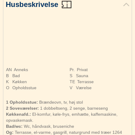
Husbeskrivelse
AN
Anneks
Pr.
Privat
B
Bad
S
Sauna
K
Køkken
TE
Terrasse
O
Opholdsstue
V
Værelse
1 Opholdsstue:
Brændeovn, tv, høj stol
2 Soveværelser:
1 dobbeltseng, 2 senge, barneseng
Køkkenafd.:
El-komfur, køle-frys, emhætte, kaffemaskine,
opvaskemask.
Bad/wc:
Wc, håndvask, bruseniche
Og:
Terrasse, el-varme, gasgrill, naturgrund med træer 1264