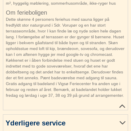
m², hyggelig møblering, sommerhusområde, ikke-ryger hus
Om ferieboligen
Dette skønne 4 personers feriehus med sauna ligger på
fredfyldt stor naturgrund i Sdr. Vorupør og en har stort
terrasseområde, hvor I kan finde læ og nyde solen hele dagen
lang. I forlængelse af terrassen er der gynger til børnene. Huset
ligger i bekvem gåafstand til både byen og til stranden. Skøn
opholdsstue med loft til kip, brændeovn, sovesofa, og derudover
kan I om aftenen hygge jer med google-tv og chromecast.
Køkkenet er i åben forbindelse med stuen og huset er godt
indrettet med to gode soveværelser, hvoraf det ene har
dobbeltseng og det andet har to enkeltsenge. Derudover findes
der et fint anneks. Pænt badeværelse med adgang til sauna.
Gratis adgang til badeland i Vigsø Feriecenter fra anden uge i
februar og resten af året. Bemærk, at badelandet holder lukket
fredag og lørdag i uge 37, 38 og 39 på grund af arrangementer.
Yderligere service