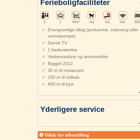
Ferieboligfaciliteter
5
1
49m²
nej
nej
Inkl.
800
Energivenlige tiltag (jordvarme, solenergi eller
varmepumpe)
Dansk TV
1 badeværelse
Vaskemaskine og tørretumbler
Bygget 2012
30 m til restaurant
150 m til indkøb
800 m til kyst
Yderligere service
Vilkår for afbestilling