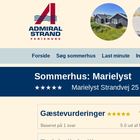
Forside
Søg sommerhus
Last minute
I
Sommerhus:
Marielyst
Marielyst Strandvej 25
★★★★★
Gæstevurderinger
Baseret på 1 svar
5.0 ud af 