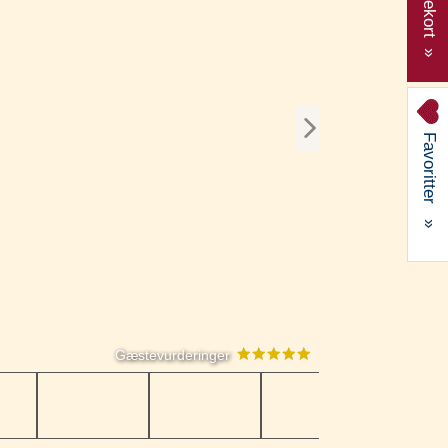
Gavekort »
Favoritter
»
Gæstevurderinger