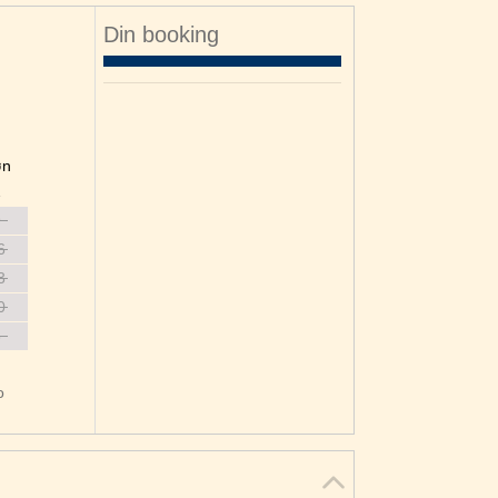
Din booking
øn
2
9
6
3
0
6
o