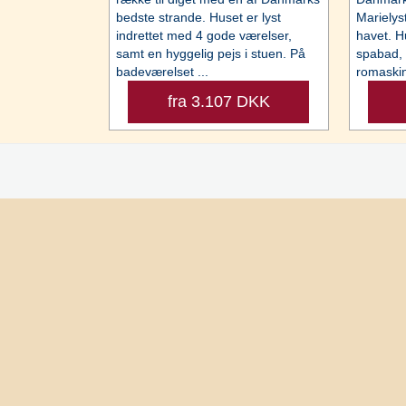
bedste strande. Huset er lyst
Marielys
indrettet med 4 gode værelser,
havet. H
samt en hyggelig pejs i stuen. På
spabad,
badeværelset ...
romaskin
fra 3.107 DKK