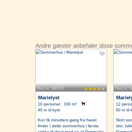
Andre gæster anbefaler disse somme
Hus nr: 66323
Hus nr: 
Marielyst
Mariel
10 personer, 100 m²
12 pers
40 m til kyst.
50 m til 
Kun få minutters gang fra havet
Stort s
finder I dette sommerhus i første
stor, luk
række til diget med en af Danmarks
Danmark