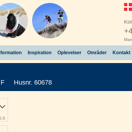
Kon
+4
Man 
nformation
Inspiration
Oplevelser
Områder
Kontakt
 F
Husnr. 60678
5.0