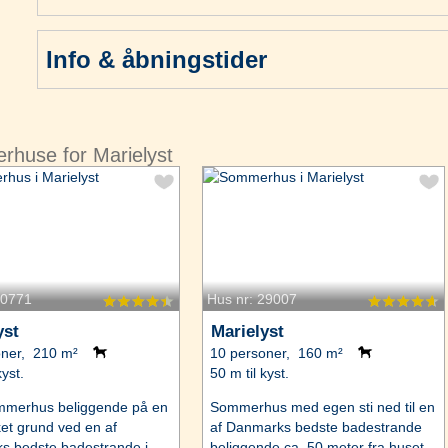
Info & åbningstider
rhuse for Marielyst
60771
Hus nr: 29007
yst
Marielyst
oner, 210 m²
10 personer, 160 m²
kyst.
50 m til kyst.
ommerhus beliggende på en
Sommerhus med egen sti ned til en
ket grund ved en af
af Danmarks bedste badestrande
s bedste badestrande i
beliggende ca. 50 meter fra huset.