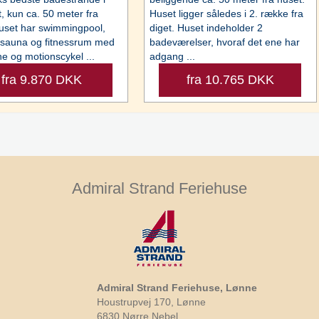
t, kun ca. 50 meter fra
Huset ligger således i 2. række fra
uset har swimmingpool,
diget. Huset indeholder 2
 sauna og fitnessrum med
badeværelser, hvoraf det ene har
e og motionscykel ...
adgang ...
fra 9.870 DKK
fra 10.765 DKK
Admiral Strand Feriehuse
Admiral Strand Feriehuse, Lønne
Houstrupvej 170, Lønne
6830 Nørre Nebel