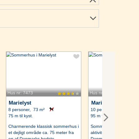
Hus nr: 7473
Hus nr: 48842
Marielyst
Marielyst
8 personer, 73 m²
10 personer, 150 m²
75 m til kyst.
95 m til kyst.
Charmerende klassisk sommerhus i
Sommerhus med spabad
et dejligt område ca. 75 meter fra
aktivitetsrum beliggende
en af Danmarks bedste
Danmarks bedste sandst