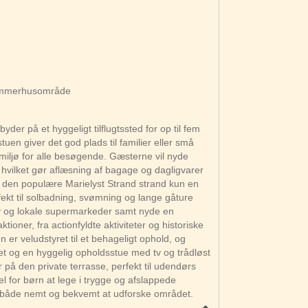
sommerhusområde
der på et hyggeligt tilflugtssted for op til fem
uen giver det god plads til familier eller små
gt miljø for alle besøgende. Gæsterne vil nyde
vilket gør aflæsning af bagage og dagligvarer
ed den populære Marielyst Strand strand kun en
ekt til solbadning, svømning og lange gåture
v og lokale supermarkeder samt nyde en
ioner, fra actionfyldte aktiviteter og historiske
n er veludstyret til et behageligt ophold, og
et og en hyggelig opholdsstue med tv og trådløst
 på den private terrasse, perfekt til udendørs
el for børn at lege i trygge og afslappede
det både nemt og bekvemt at udforske området.