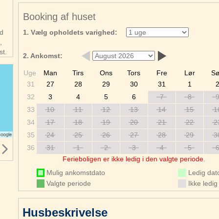
Booking af huset
id
1. Vælg opholdets varighed:
,
st.
2. Ankomst:
Uge
Man
Tirs
Ons
Tors
Fre
Lør
S
31
27
28
29
30
31
1
32
3
4
5
6
7
8
33
10
11
12
13
14
15
1
34
17
18
19
20
21
22
2
35
24
25
26
27
28
29
3
36
31
1
2
3
4
5
Ferieboligen er ikke ledig i den valgte periode.
Mulig ankomstdato
Ledig dat
Valgte periode
Ikke ledig
Husbeskrivelse