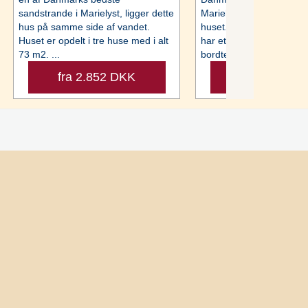
sandstrande i Marielyst, ligger dette
Marielyst, kun ca. 100 m
hus på samme side af vandet.
huset. Det veludstyrede 
Huset er opdelt i tre huse med i alt
har et aktivitetsrum med 
73 m2. ...
bordtennis, ...
fra 2.852 DKK
fra 8.073 D