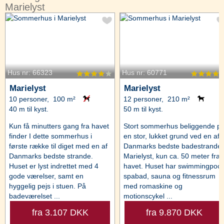
Marielyst
Hus nr: 66323
Hus nr: 60771
Marielyst
Marielyst
10 personer, 100 m²
12 personer, 210 m²
40 m til kyst.
50 m til kyst.
Kun få minutters gang fra havet
Stort sommerhus beliggende p
finder I dette sommerhus i
en stor, lukket grund ved en af
første række til diget med en af
Danmarks bedste badestrande 
Danmarks bedste strande.
Marielyst, kun ca. 50 meter fra
Huset er lyst indrettet med 4
havet. Huset har swimmingpool
gode værelser, samt en
spabad, sauna og fitnessrum
hyggelig pejs i stuen. På
med romaskine og
badeværelset ...
motionscykel ...
fra 3.107 DKK
fra 9.870 DKK