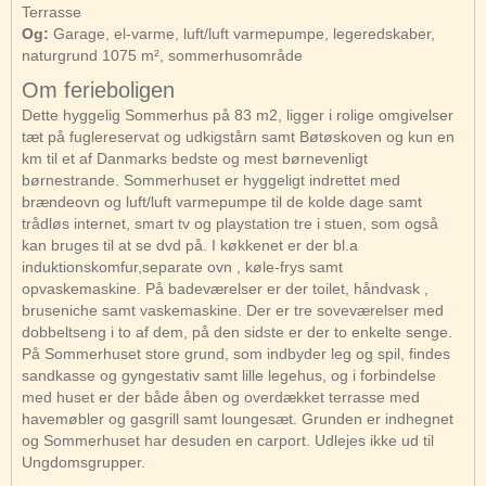
Terrasse
Og:
Garage, el-varme, luft/luft varmepumpe, legeredskaber,
naturgrund 1075 m², sommerhusområde
Om ferieboligen
Dette hyggelig Sommerhus på 83 m2, ligger i rolige omgivelser
tæt på fuglereservat og udkigstårn samt Bøtøskoven og kun en
km til et af Danmarks bedste og mest børnevenligt
børnestrande. Sommerhuset er hyggeligt indrettet med
brændeovn og luft/luft varmepumpe til de kolde dage samt
trådløs internet, smart tv og playstation tre i stuen, som også
kan bruges til at se dvd på. I køkkenet er der bl.a
induktionskomfur,separate ovn , køle-frys samt
opvaskemaskine. På badeværelser er der toilet, håndvask ,
bruseniche samt vaskemaskine. Der er tre soveværelser med
dobbeltseng i to af dem, på den sidste er der to enkelte senge.
På Sommerhuset store grund, som indbyder leg og spil, findes
sandkasse og gyngestativ samt lille legehus, og i forbindelse
med huset er der både åben og overdækket terrasse med
havemøbler og gasgrill samt loungesæt. Grunden er indhegnet
og Sommerhuset har desuden en carport. Udlejes ikke ud til
Ungdomsgrupper.