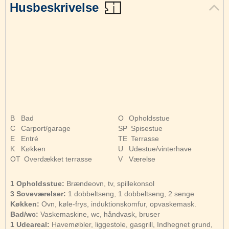
Husbeskrivelse
B
Bad
O
Opholdsstue
C
Carport/garage
SP
Spisestue
E
Entré
TE
Terrasse
K
Køkken
U
Udestue/vinterhave
OT
Overdækket terrasse
V
Værelse
1 Opholdsstue:
Brændeovn, tv, spillekonsol
3 Soveværelser:
1 dobbeltseng, 1 dobbeltseng, 2 senge
Køkken:
Ovn, køle-frys, induktionskomfur, opvaskemask.
Bad/wc:
Vaskemaskine, wc, håndvask, bruser
1 Udeareal:
Havemøbler, liggestole, gasgrill, Indhegnet grund,