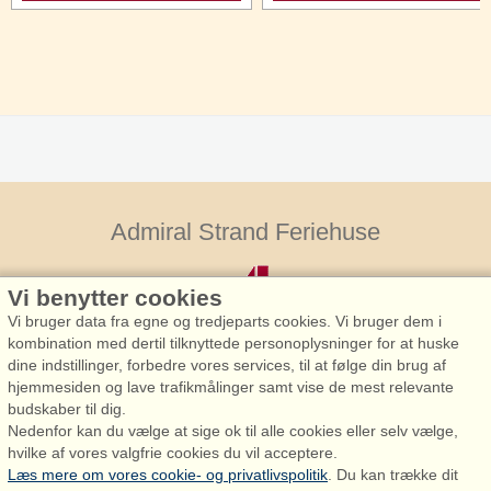
Admiral Strand Feriehuse
Vi benytter cookies
Vi bruger data fra egne og tredjeparts cookies. Vi bruger dem i
kombination med dertil tilknyttede personoplysninger for at huske
dine indstillinger, forbedre vores services, til at følge din brug af
hjemmesiden og lave trafikmålinger samt vise de mest relevante
Admiral Strand Feriehuse, Lønne
budskaber til dig.
Houstrupvej 170, Lønne
Nedenfor kan du vælge at sige ok til alle cookies eller selv vælge,
6830 Nørre Nebel
hvilke af vores valgfrie cookies du vil acceptere.
Læs mere om vores cookie- og privatlivspolitik
. Du kan trække dit
booking@admiralstrand.com