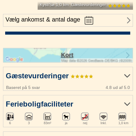
Kyst/Sø 1,0 km
Gæstevurderinger
Vælg ankomst & antal dage
Kort
Gæstevurderinger
Baseret på 5 svar
4.8 ud af 5.0
Ferieboligfaciliteter
6
3
83m²
ja
nej
Inkl.
1,0 km