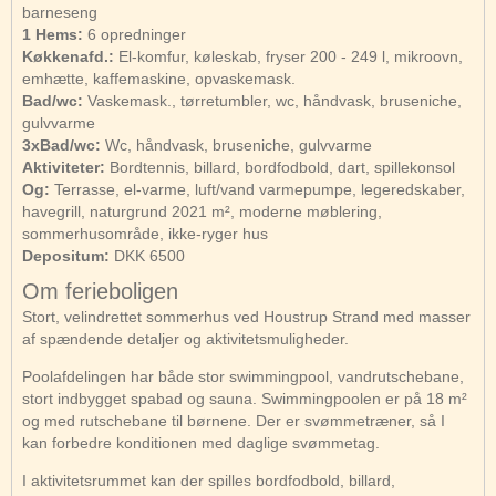
barneseng
1 Hems:
6 opredninger
Køkkenafd.:
El-komfur, køleskab, fryser 200 - 249 l, mikroovn,
emhætte, kaffemaskine, opvaskemask.
Bad/wc:
Vaskemask., tørretumbler, wc, håndvask, bruseniche,
gulvvarme
3xBad/wc:
Wc, håndvask, bruseniche, gulvvarme
Aktiviteter:
Bordtennis, billard, bordfodbold, dart, spillekonsol
Og:
Terrasse, el-varme, luft/vand varmepumpe, legeredskaber,
havegrill, naturgrund 2021 m², moderne møblering,
sommerhusområde, ikke-ryger hus
Depositum:
DKK 6500
Om ferieboligen
Stort, velindrettet sommerhus ved Houstrup Strand med masser
af spændende detaljer og aktivitetsmuligheder.
Poolafdelingen har både stor swimmingpool, vandrutschebane,
stort indbygget spabad og sauna. Swimmingpoolen er på 18 m²
og med rutschebane til børnene. Der er svømmetræner, så I
kan forbedre konditionen med daglige svømmetag.
I aktivitetsrummet kan der spilles bordfodbold, billard,