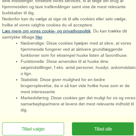
dine indstillinger, forbedre vores services, til at følge din brug af
hjemmesiden og lave trafikmålinger samt vise de mest relevante
Admiral Strand Feriehuse, Lønne
budskaber til dig.
Houstrupvej 170, Lønne
Nedenfor kan du vælge at sige ok til alle cookies eller selv vælge,
6830 Nørre Nebel
hvilke af vores valgfrie cookies du vil acceptere.
Læs mere om vores cookie- og privatlivspolitik
. Du kan trække dit
booking@admiralstrand.com
samtykke tilbage
Her
.
+45 70 60 87 78
Nødvendige: Disse cookies hjælper med at sikre, at vores
hjemmeside fungerer ved at aktivere grundlæggende
funktioner som for eksempel huske listen af favorithuse.
Funktionelle: Disse anvendes til at huske dine
søgeindstillinger, f.eks. antal personer, husdyr, ankomstdato
o.lign.
Admiral Strand Feriehuse ApS | CVR 27 23 39 10 |
Statistisk: Disse giver mulighed for en bedre
brugeroplevelse, da vi så kan vide hvilke huse som er de
mest interessante.
Markedsføring: Disse cookies gør det muligt for os og vores
samarbejdspartnere at levere det mest relevante indhold til
Du er her: Houstrup, Henne/Houstrup, Sommerhus 08000, 24
dig.
personer
Tillad valgte
Tillad alle