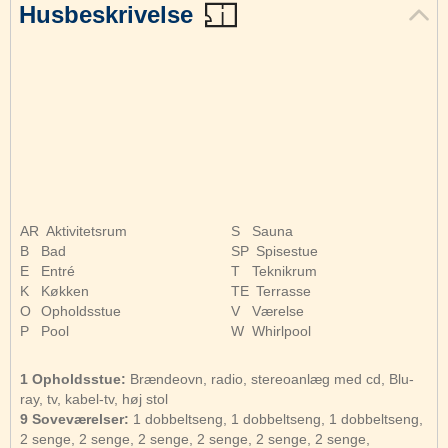
Husbeskrivelse
AR
Aktivitetsrum
S
Sauna
B
Bad
SP
Spisestue
E
Entré
T
Teknikrum
K
Køkken
TE
Terrasse
O
Opholdsstue
V
Værelse
P
Pool
W
Whirlpool
1 Opholdsstue:
Brændeovn, radio, stereoanlæg med cd, Blu-
ray, tv, kabel-tv, høj stol
9 Soveværelser:
1 dobbeltseng, 1 dobbeltseng, 1 dobbeltseng,
2 senge, 2 senge, 2 senge, 2 senge, 2 senge, 2 senge,