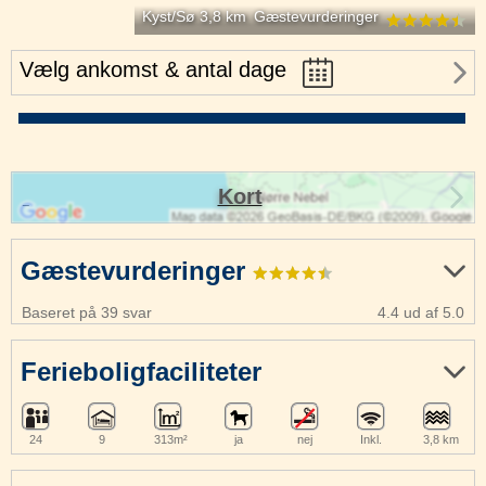
Kyst/Sø 3,8 km
Gæstevurderinger
Vælg ankomst & antal dage
Kort
Gæstevurderinger
Baseret på 39 svar
4.4 ud af 5.0
Ferieboligfaciliteter
24
9
313m²
ja
nej
Inkl.
3,8 km