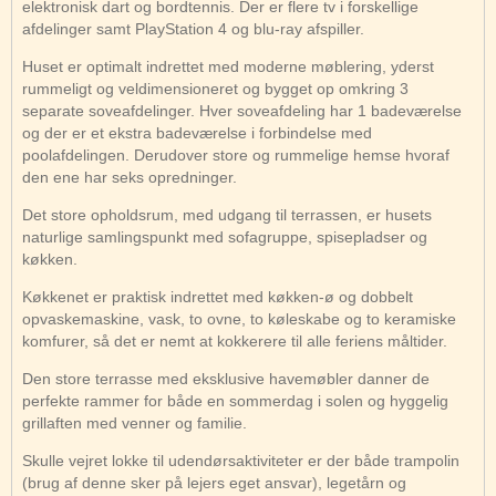
elektronisk dart og bordtennis. Der er flere tv i forskellige
afdelinger samt PlayStation 4 og blu-ray afspiller.
Huset er optimalt indrettet med moderne møblering, yderst
rummeligt og veldimensioneret og bygget op omkring 3
separate soveafdelinger. Hver soveafdeling har 1 badeværelse
og der er et ekstra badeværelse i forbindelse med
poolafdelingen. Derudover store og rummelige hemse hvoraf
den ene har seks opredninger.
Det store opholdsrum, med udgang til terrassen, er husets
naturlige samlingspunkt med sofagruppe, spisepladser og
køkken.
Køkkenet er praktisk indrettet med køkken-ø og dobbelt
opvaskemaskine, vask, to ovne, to køleskabe og to keramiske
komfurer, så det er nemt at kokkerere til alle feriens måltider.
Den store terrasse med eksklusive havemøbler danner de
perfekte rammer for både en sommerdag i solen og hyggelig
grillaften med venner og familie.
Skulle vejret lokke til udendørsaktiviteter er der både trampolin
(brug af denne sker på lejers eget ansvar), legetårn og