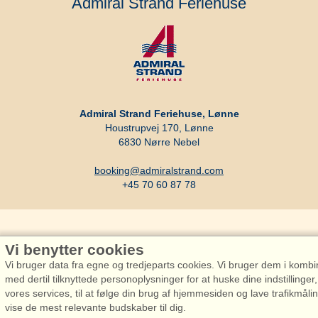
Admiral Strand Feriehuse
Admiral Strand Feriehuse, Lønne
Houstrupvej 170, Lønne
6830 Nørre Nebel
booking@admiralstrand.com
+45 70 60 87 78
Vi benytter cookies
Admiral Strand Feriehuse ApS | CVR 27 23 39 10 |
Vi bruger data fra egne og tredjeparts cookies. Vi bruger dem i kombi
med dertil tilknyttede personoplysninger for at huske dine indstillinger
vores services, til at følge din brug af hjemmesiden og lave trafikmål
vise de mest relevante budskaber til dig.