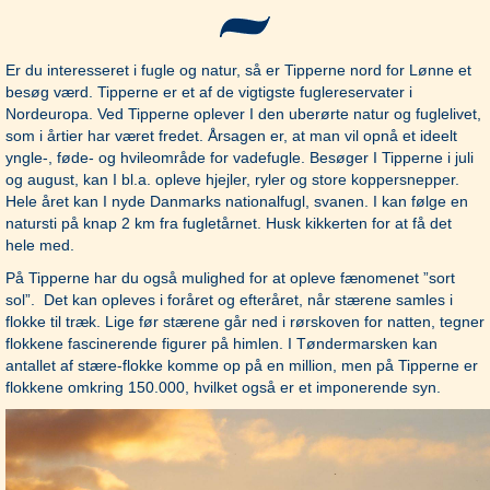
Er du interesseret i fugle og natur, så er Tipperne nord for Lønne et
besøg værd. Tipperne er et af de vigtigste fuglereservater i
Nordeuropa. Ved Tipperne oplever I den uberørte natur og fuglelivet,
som i årtier har været fredet. Årsagen er, at man vil opnå et ideelt
yngle-, føde- og hvileområde for vadefugle. Besøger I Tipperne i juli
og august, kan I bl.a. opleve hjejler, ryler og store koppersnepper.
Hele året kan I nyde Danmarks nationalfugl, svanen. I kan følge en
natursti på knap 2 km fra fugletårnet. Husk kikkerten for at få det
hele med.
På Tipperne har du også mulighed for at opleve fænomenet ”sort
sol”. Det kan opleves i foråret og efteråret, når stærene samles i
flokke til træk. Lige før stærene går ned i rørskoven for natten, tegner
flokkene fascinerende figurer på himlen. I Tøndermarsken kan
antallet af stære-flokke komme op på en million, men på Tipperne er
flokkene omkring 150.000, hvilket også er et imponerende syn.