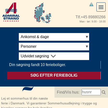
Tlf.
+45 89880266
Man - lør: 9.00 - 18.00
Ankomst & dage
Personer
Udvidet søgning
Din søgning fandt 10 ferieboliger.
SØG EFTER FERIEBOLIG
Find/Vis hus:
Lej et sommerhus til din næste
ferie i Danmark. Vi garanterer Sommerhusudlejning i trygge og