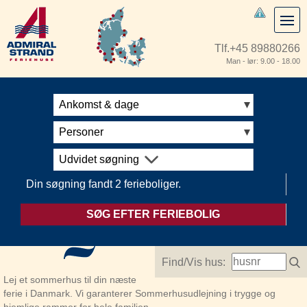
Tlf.
+45 89880266
Man - lør: 9.00 - 18.00
Ankomst & dage
Personer
Udvidet søgning
Din søgning fandt 2 ferieboliger.
SØG EFTER FERIEBOLIG
Find/Vis hus:
Lej et sommerhus til din næste
ferie i Danmark. Vi garanterer Sommerhusudlejning i trygge og