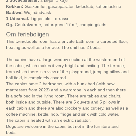
2 Soveværelser:
2 køjer, 1 køje
Køkken:
Gaskomfur, gasapparater, køleskab, kaffemaskine
Bad/wc:
Wc, håndvask
1 Udeareal:
Liggestole, Terrasse
Og:
Centralvarme, naturgrund 17 m², campingplads
Om ferieboligen
This twin/double room has a private bathroom, a carpeted floor,
heating as well as a terrace. The unit has 2 beds.
The cabins have a large window section at the western end of
the cabin, which makes it very bright and inviting. The terrace,
from which there is a view of the playground, jumping pillow and
ball field, is completely covered.
The cabins have 2 bedrooms, with a bunk bed (with new
mattresses from 2023) and a wardrobe in each and then there
is a sofa bed in the living room. There are tables and chairs,
both inside and outside. There are 5 duvets and 5 pillows in
each cabin and there are also crockery and cutlery, as well as a
coffee machine, kettle, hob, fridge and sink with cold water.
The cabin is heated with an electric radiator.
Dogs are welcome in the cabin, but not in the furniture and
beds.