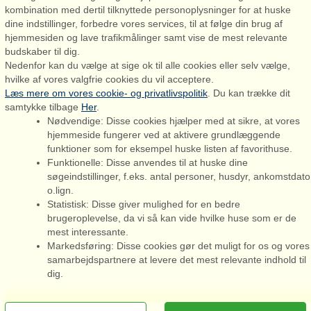
kombination med dertil tilknyttede personoplysninger for at huske
dine indstillinger, forbedre vores services, til at følge din brug af
hjemmesiden og lave trafikmålinger samt vise de mest relevante
Admiral Strand Feriehuse, Lønne
budskaber til dig.
Houstrupvej 170, Lønne
Nedenfor kan du vælge at sige ok til alle cookies eller selv vælge,
6830 Nørre Nebel
hvilke af vores valgfrie cookies du vil acceptere.
Læs mere om vores cookie- og privatlivspolitik
. Du kan trække dit
booking@admiralstrand.com
samtykke tilbage
Her
.
+45 70 60 87 78
Nødvendige: Disse cookies hjælper med at sikre, at vores
hjemmeside fungerer ved at aktivere grundlæggende
funktioner som for eksempel huske listen af favorithuse.
Funktionelle: Disse anvendes til at huske dine
søgeindstillinger, f.eks. antal personer, husdyr, ankomstdato
o.lign.
Admiral Strand Feriehuse ApS | CVR 27 23 39 10 |
Statistisk: Disse giver mulighed for en bedre
brugeroplevelse, da vi så kan vide hvilke huse som er de
mest interessante.
Markedsføring: Disse cookies gør det muligt for os og vores
samarbejdspartnere at levere det mest relevante indhold til
Du er her: Løkken, Nordjylland, Sommerhus 58456, 5 personer,
dig.
Gratis internet