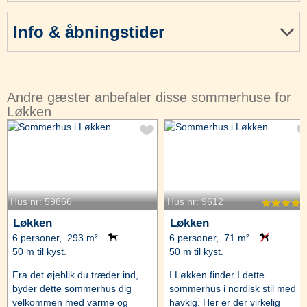
Info & åbningstider
Andre gæster anbefaler disse sommerhuse for
Løkken
Hus nr: 59866
Hus nr: 9612
Løkken
Løkken
6 personer, 293 m²
6 personer, 71 m²
50 m til kyst.
50 m til kyst.
Fra det øjeblik du træder ind,
I Løkken finder I dette
byder dette sommerhus dig
sommerhus i nordisk stil med
velkommen med varme og
havkig. Her er der virkelig