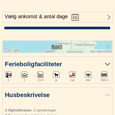
Vælg ankomst & antal dage
Kort
Ferieboligfaciliteter
5
2
17m²
ja
nej
Inkl.
500 m
Husbeskrivelse
1 Opholdsstue:
2 opredninger