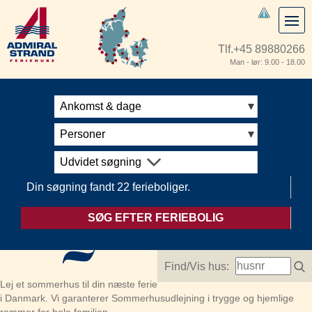
Tlf.
+45 89880266
Man - lør: 9.00 - 18.00
Ankomst & dage
Personer
Udvidet søgning
Din søgning fandt 22 ferieboliger.
SØG EFTER FERIEBOLIG
Find/Vis hus:
Lej et sommerhus til din næste ferie
i Danmark. Vi garanterer Sommerhusudlejning i trygge og hjemlige