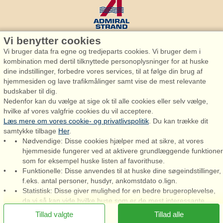
Vi benytter cookies
Vi bruger data fra egne og tredjeparts cookies. Vi bruger dem i
Admiral Strand Feriehuse, Lønne
kombination med dertil tilknyttede personoplysninger for at huske
Houstrupvej 170, Lønne
dine indstillinger, forbedre vores services, til at følge din brug af
6830 Nørre Nebel
hjemmesiden og lave trafikmålinger samt vise de mest relevante
budskaber til dig.
booking@admiralstrand.com
Nedenfor kan du vælge at sige ok til alle cookies eller selv vælge,
+45 70 60 87 78
hvilke af vores valgfrie cookies du vil acceptere.
Læs mere om vores cookie- og privatlivspolitik
. Du kan trække dit
samtykke tilbage
Her
.
Nødvendige: Disse cookies hjælper med at sikre, at vores
hjemmeside fungerer ved at aktivere grundlæggende funktioner
som for eksempel huske listen af favorithuse.
Admiral Strand Feriehuse ApS | CVR 27 23 39 10 |
Funktionelle: Disse anvendes til at huske dine søgeindstillinger,
f.eks. antal personer, husdyr, ankomstdato o.lign.
Statistisk: Disse giver mulighed for en bedre brugeroplevelse,
da vi så kan vide hvilke huse som er de mest interessante.
Markedsføring: Disse cookies gør det muligt for os og vores
Tillad valgte
Tillad alle
samarbejdspartnere at levere det mest relevante indhold til dig.