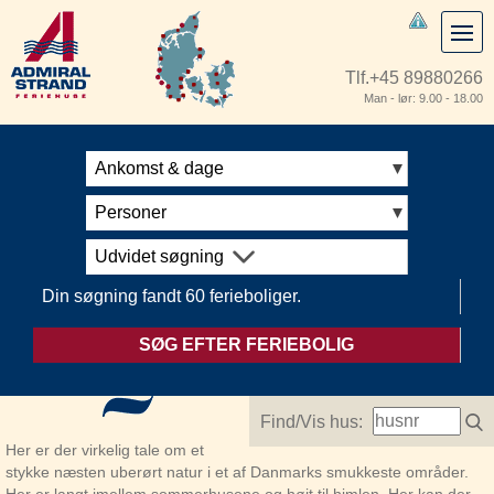
Tlf.
+45 89880266
Man - lør: 9.00 - 18.00
Ankomst & dage
Personer
Udvidet søgning
Din søgning fandt 60 ferieboliger.
SØG EFTER FERIEBOLIG
Find/Vis hus:
Her er der virkelig tale om et
stykke næsten uberørt natur i et af Danmarks smukkeste områder.