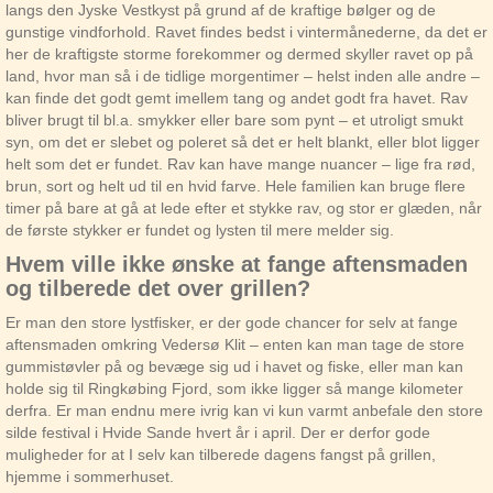
langs den Jyske Vestkyst på grund af de kraftige bølger og de
gunstige vindforhold. Ravet findes bedst i vintermånederne, da det er
her de kraftigste storme forekommer og dermed skyller ravet op på
land, hvor man så i de tidlige morgentimer – helst inden alle andre –
kan finde det godt gemt imellem tang og andet godt fra havet. Rav
bliver brugt til bl.a. smykker eller bare som pynt – et utroligt smukt
syn, om det er slebet og poleret så det er helt blankt, eller blot ligger
helt som det er fundet. Rav kan have mange nuancer – lige fra rød,
brun, sort og helt ud til en hvid farve. Hele familien kan bruge flere
timer på bare at gå at lede efter et stykke rav, og stor er glæden, når
de første stykker er fundet og lysten til mere melder sig.
Hvem ville ikke ønske at fange aftensmaden
og tilberede det over grillen?
Er man den store lystfisker, er der gode chancer for selv at fange
aftensmaden omkring Vedersø Klit – enten kan man tage de store
gummistøvler på og bevæge sig ud i havet og fiske, eller man kan
holde sig til Ringkøbing Fjord, som ikke ligger så mange kilometer
derfra. Er man endnu mere ivrig kan vi kun varmt anbefale den store
silde festival i Hvide Sande hvert år i april. Der er derfor gode
muligheder for at I selv kan tilberede dagens fangst på grillen,
hjemme i sommerhuset.