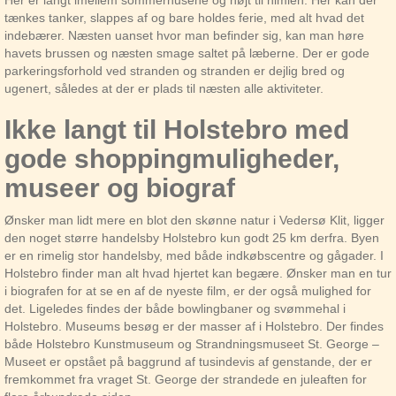
Her er langt imellem sommerhusene og højt til himlen. Her kan der
tænkes tanker, slappes af og bare holdes ferie, med alt hvad det
indebærer. Næsten uanset hvor man befinder sig, kan man høre
havets brussen og næsten smage saltet på læberne. Der er gode
parkeringsforhold ved stranden og stranden er dejlig bred og
ugenert, således at der er plads til næsten alle aktiviteter.
Ikke langt til Holstebro med
gode shoppingmuligheder,
museer og biograf
Ønsker man lidt mere en blot den skønne natur i Vedersø Klit, ligger
den noget større handelsby Holstebro kun godt 25 km derfra. Byen
er en rimelig stor handelsby, med både indkøbscentre og gågader. I
Holstebro finder man alt hvad hjertet kan begære. Ønsker man en tur
i biografen for at se en af de nyeste film, er der også mulighed for
det. Ligeledes findes der både bowlingbaner og svømmehal i
Holstebro. Museums besøg er der masser af i Holstebro. Der findes
både Holstebro Kunstmuseum og Strandningsmuseet St. George –
Museet er opstået på baggrund af tusindevis af genstande, der er
fremkommet fra vraget St. George der strandede en juleaften for