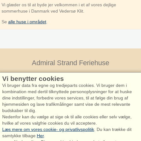
Vi glæder os til at byde jer velkommen i et af vores dejlige
sommerhuse i Danmark ved Vedersø Klit.
Se
alle huse i området
.
Admiral Strand Feriehuse
Vi benytter cookies
Vi bruger data fra egne og tredjeparts cookies. Vi bruger dem i
kombination med dertil tilknyttede personoplysninger for at huske
dine indstillinger, forbedre vores services, til at følge din brug af
hjemmesiden og lave trafikmålinger samt vise de mest relevante
budskaber til dig.
Admiral Strand Feriehuse, Lønne
Nedenfor kan du vælge at sige ok til alle cookies eller selv vælge,
Houstrupvej 170, Lønne
hvilke af vores valgfrie cookies du vil acceptere.
6830 Nørre Nebel
Læs mere om vores cookie- og privatlivspolitik
. Du kan trække dit
samtykke tilbage
Her
.
booking@admiralstrand.com