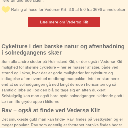
flere århundrede siden.
Rating af huse for Vedersø Klit: 3.9 af 5.0 fra 3696 anmeldelser
Læs mere om Vedersø Klit
Cykelture i den barske natur og aftenbadning
i solnedgangens skær
Som alle andre steder på Holmsland Klit, er der også i Vedersø Klit
mulighed for skønne cykleture – her er masser af stier, både ved
strand og i skov, hvor der er gode muligheder for cykelture og
indtagelse af en eventuel medbragt madpakke. Intet er skønnere
end at se solnedgangen gå ned langt derude i horisonten og så
samtidig løbe ud i bølgen blå og tage sig en aften dukkert.
Selvfølgelig kan man også bare nyde solnedgangen siddende godt i
læ i en lille gryde oppe i klitterne.
Rav – også at finde ved Vedersø Klit
Det smukkeste guld man kan finde- Rav, findes på vestkysten og er
meget populær. Rav som egentlig er forstenet harpiks findes bedst