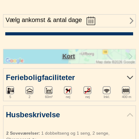
Vælg ankomst & antal dage
Kort
Ferieboligfaciliteter
5
2
60m²
nej
nej
Inkl.
400 m
Husbeskrivelse
2 Soveværelser:
1 dobbeltseng og 1 seng, 2 senge,