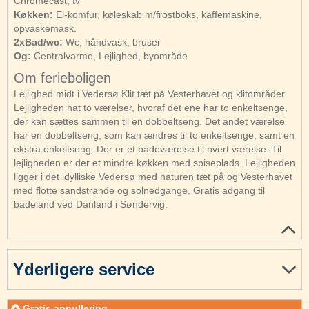
Chromecast, tv
Køkken:
El-komfur, køleskab m/frostboks, kaffemaskine,
opvaskemask.
2xBad/wc:
Wc, håndvask, bruser
Og:
Centralvarme, Lejlighed, byområde
Om ferieboligen
Lejlighed midt i Vedersø Klit tæt på Vesterhavet og klitområder.
Lejligheden hat to værelser, hvoraf det ene har to enkeltsenge,
der kan sættes sammen til en dobbeltseng. Det andet værelse
har en dobbeltseng, som kan ændres til to enkeltsenge, samt en
ekstra enkeltseng. Der er et badeværelse til hvert værelse. Til
lejligheden er der et mindre køkken med spiseplads. Lejligheden
ligger i det idylliske Vedersø med naturen tæt på og Vesterhavet
med flotte sandstrande og solnedgange. Gratis adgang til
badeland ved Danland i Søndervig.
Yderligere service
Gratis annullering