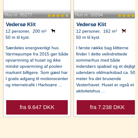
Hus nr: 85277
Hus nr: 55594
Vedersø Klit
Vedersø Klit
12 personer, 200 m²
12 personer, 162 m²
50 m til kyst.
50 m til kyst.
Særdeles energivenligt hus.
I første række bag klitterne
Varmepumpe fra 2015 gør både
finder I dette velindrettede
opvarmning af huset og ikke
sommerhus med både
mindst opvarmning af poolen
indendørs spabad og et dejligt
markant billigere. Som gæst har
udendørs vildmarksbad ca. 50
I gratis adgang til motionscenter
meter fra det brusende
og internetcafé i Harboøre ...
Vesterhavet. Huset er også et
aktivitetshus ...
fra 9.647 DKK
fra 7.238 DKK