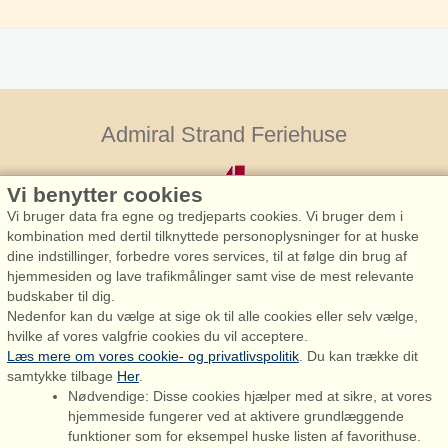
Admiral Strand Feriehuse
Vi benytter cookies
Vi bruger data fra egne og tredjeparts cookies. Vi bruger dem i
kombination med dertil tilknyttede personoplysninger for at huske
dine indstillinger, forbedre vores services, til at følge din brug af
hjemmesiden og lave trafikmålinger samt vise de mest relevante
Admiral Strand Feriehuse, Lønne
budskaber til dig.
Houstrupvej 170, Lønne
Nedenfor kan du vælge at sige ok til alle cookies eller selv vælge,
6830 Nørre Nebel
hvilke af vores valgfrie cookies du vil acceptere.
Læs mere om vores cookie- og privatlivspolitik
. Du kan trække dit
booking@admiralstrand.com
samtykke tilbage
Her
.
+45 70 60 87 78
Nødvendige: Disse cookies hjælper med at sikre, at vores
hjemmeside fungerer ved at aktivere grundlæggende
funktioner som for eksempel huske listen af favorithuse.