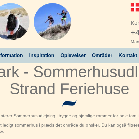
Kon
+4
Man 
nformation
Inspiration
Oplevelser
Områder
Kontakt
k - Sommerhusudle
Strand Feriehuse
ranterer Sommerhusudlejning i trygge og hjemlige rammer for hele famil
e et ledigt sommerhus i præcis det område du ønsker. Du kan også filt
sv.