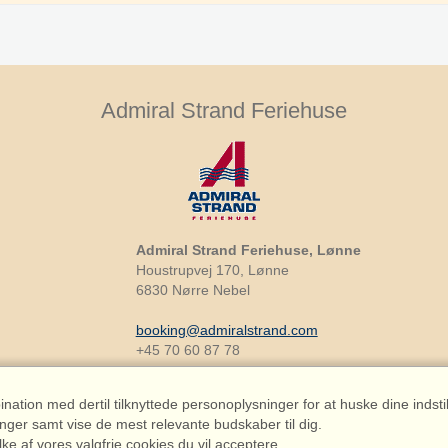
Admiral Strand Feriehuse
Admiral Strand Feriehuse, Lønne
Houstrupvej 170, Lønne
6830 Nørre Nebel
booking@admiralstrand.com
+45 70 60 87 78
ation med dertil tilknyttede personoplysninger for at huske dine indstil
inger samt vise de mest relevante budskaber til dig.
lke af vores valgfrie cookies du vil acceptere.