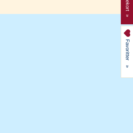
Gavekort »
Favoritter
»