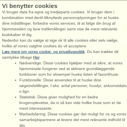
Vi benytter cookies
Admiral Strand Feriehuse
Vi bruger data fra egne og tredjeparts cookies. Vi bruger dem i
kombination med dertil tilknyttede personoplysninger for at huske
dine indstillinger, forbedre vores services, til at følge din brug af
hjemmesiden og lave trafikmålinger samt vise de mest relevante
budskaber til dig.
Nedenfor kan du vælge at sige ok til alle cookies eller selv vælge,
hvilke af vores valgfrie cookies du vil acceptere.
Admiral Strand Feriehuse, Lønne
Læs mere om vores cookie- og privatlivspolitik
. Du kan trække dit
Houstrupvej 170, Lønne
samtykke tilbage
Her
.
6830 Nørre Nebel
Nødvendige: Disse cookies hjælper med at sikre, at vores
hjemmeside fungerer ved at aktivere grundlæggende
booking@admiralstrand.com
funktioner som for eksempel huske listen af favorithuse.
+45 70 60 87 78
Funktionelle: Disse anvendes til at huske dine
søgeindstillinger, f.eks. antal personer, husdyr, ankomstdato
o.lign.
Statistisk: Disse giver mulighed for en bedre
brugeroplevelse, da vi så kan vide hvilke huse som er de
mest interessante.
Admiral Strand Feriehuse ApS | CVR 27 23 39 10 |
Markedsføring: Disse cookies gør det muligt for os og vores
samarbejdspartnere at levere det mest relevante indhold til
dig.