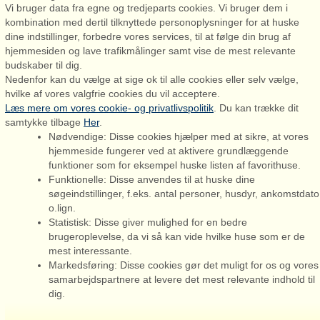
Vi bruger data fra egne og tredjeparts cookies. Vi bruger dem i
kombination med dertil tilknyttede personoplysninger for at huske
dine indstillinger, forbedre vores services, til at følge din brug af
hjemmesiden og lave trafikmålinger samt vise de mest relevante
budskaber til dig.
Nedenfor kan du vælge at sige ok til alle cookies eller selv vælge,
hvilke af vores valgfrie cookies du vil acceptere.
Læs mere om vores cookie- og privatlivspolitik
. Du kan trække dit
Admiral Strand Feriehuse, Lønne
samtykke tilbage
Her
.
Houstrupvej 170, Lønne
Nødvendige: Disse cookies hjælper med at sikre, at vores
6830 Nørre Nebel
hjemmeside fungerer ved at aktivere grundlæggende
funktioner som for eksempel huske listen af favorithuse.
booking@admiralstrand.com
Funktionelle: Disse anvendes til at huske dine
+45 70 60 87 78
søgeindstillinger, f.eks. antal personer, husdyr, ankomstdato
o.lign.
Statistisk: Disse giver mulighed for en bedre
brugeroplevelse, da vi så kan vide hvilke huse som er de
mest interessante.
Admiral Strand Feriehuse ApS | CVR 27 23 39 10 |
Markedsføring: Disse cookies gør det muligt for os og vores
samarbejdspartnere at levere det mest relevante indhold til
dig.