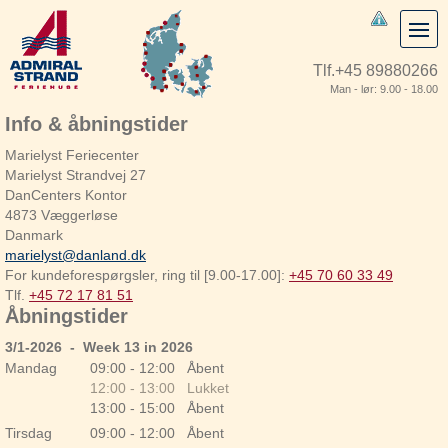
Tlf.
+45 89880266
Man - lør: 9.00 - 18.00
Info & åbningstider
Marielyst Feriecenter
Marielyst Strandvej 27
DanCenters Kontor
4873 Væggerløse
Danmark
marielyst@danland.dk
For kundeforespørgsler, ring til [9.00-17.00]:
+45 70 60 33 49
Tlf.
+45 72 17 81 51
Åbningstider
3/1-2026 - Week 13 in 2026
Mandag
09:00 - 12:00 Åbent
12:00 - 13:00 Lukket
13:00 - 15:00 Åbent
Tirsdag
09:00 - 12:00 Åbent