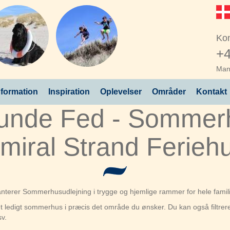
Kon
+4
Man 
nformation
Inspiration
Oplevelser
Områder
Kontakt
unde Fed - Sommerh
miral Strand Ferieh
ranterer Sommerhusudlejning i trygge og hjemlige rammer for hele famil
e et ledigt sommerhus i præcis det område du ønsker. Du kan også filt
sv.