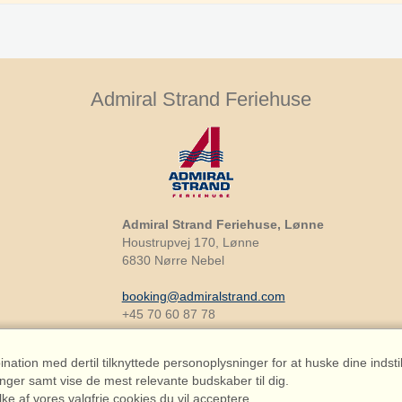
Admiral Strand Feriehuse
Admiral Strand Feriehuse, Lønne
Houstrupvej 170, Lønne
6830 Nørre Nebel
booking@admiralstrand.com
+45 70 60 87 78
ation med dertil tilknyttede personoplysninger for at huske dine indstil
inger samt vise de mest relevante budskaber til dig.
lke af vores valgfrie cookies du vil acceptere.