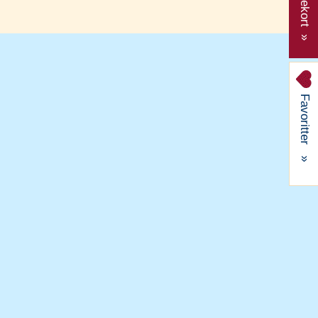
Gavekort »
Favoritter
»