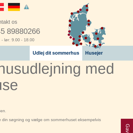
takt os
5 89880266
- lør: 9.00 - 18.00
Udlej dit sommerhus
Husejer
usudlejning med
use
ien.
rere din søgning og vælge om sommerhuset eksempelvis