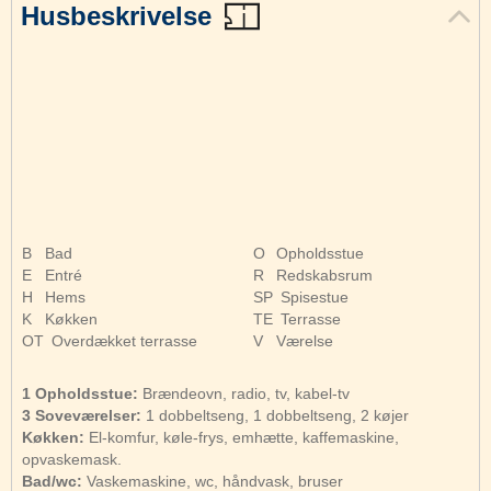
Husbeskrivelse
B
Bad
O
Opholdsstue
E
Entré
R
Redskabsrum
H
Hems
SP
Spisestue
K
Køkken
TE
Terrasse
OT
Overdækket terrasse
V
Værelse
1 Opholdsstue:
Brændeovn, radio, tv, kabel-tv
3 Soveværelser:
1 dobbeltseng, 1 dobbeltseng, 2 køjer
Køkken:
El-komfur, køle-frys, emhætte, kaffemaskine,
opvaskemask.
Bad/wc:
Vaskemaskine, wc, håndvask, bruser