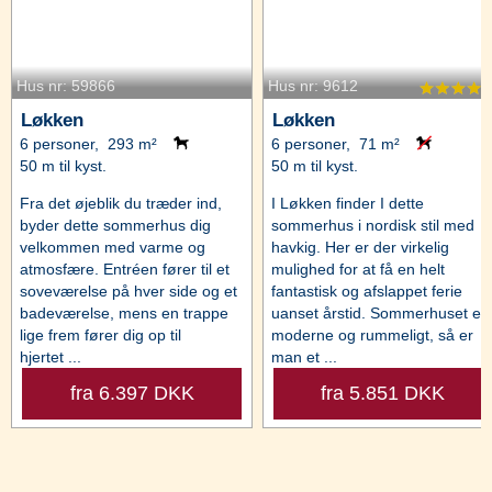
Hus nr: 59866
Hus nr: 9612
Løkken
Løkken
6 personer, 293 m²
6 personer, 71 m²
50 m til kyst.
50 m til kyst.
Fra det øjeblik du træder ind,
I Løkken finder I dette
byder dette sommerhus dig
sommerhus i nordisk stil med
velkommen med varme og
havkig. Her er der virkelig
atmosfære. Entréen fører til et
mulighed for at få en helt
soveværelse på hver side og et
fantastisk og afslappet ferie
badeværelse, mens en trappe
uanset årstid. Sommerhuset er
lige frem fører dig op til
moderne og rummeligt, så er
hjertet ...
man et ...
fra 6.397 DKK
fra 5.851 DKK