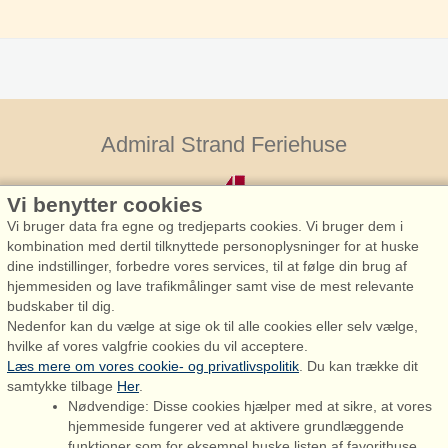
Admiral Strand Feriehuse
Vi benytter cookies
Vi bruger data fra egne og tredjeparts cookies. Vi bruger dem i
kombination med dertil tilknyttede personoplysninger for at huske
dine indstillinger, forbedre vores services, til at følge din brug af
hjemmesiden og lave trafikmålinger samt vise de mest relevante
Admiral Strand Feriehuse, Lønne
budskaber til dig.
Houstrupvej 170, Lønne
Nedenfor kan du vælge at sige ok til alle cookies eller selv vælge,
6830 Nørre Nebel
hvilke af vores valgfrie cookies du vil acceptere.
Læs mere om vores cookie- og privatlivspolitik
. Du kan trække dit
booking@admiralstrand.com
samtykke tilbage
Her
.
+45 70 60 87 78
Nødvendige: Disse cookies hjælper med at sikre, at vores
hjemmeside fungerer ved at aktivere grundlæggende
funktioner som for eksempel huske listen af favorithuse.