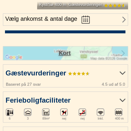
Kyst/Sø 400 m
Gæstevurderinger
Vælg ankomst & antal dage
Kort
Gæstevurderinger
Baseret på 27 svar
4.5 ud af 5.0
Ferieboligfaciliteter
6
3
89m²
nej
nej
Inkl.
400 m