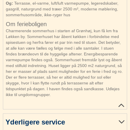
Og:
Terrasse, el-varme, luft/luft varmepumpe, legeredskaber,
gasgrill, naturgrund med træer 2500 m², moderne møblering,
sommerhusområde, ikke-ryger hus
Om ferieboligen
Charmerende sommerhus i starten af Grønhøj, kun få km fra
Løkken by. Sommerhuset har åbent køkken i forbindelse med
spisestuen og herfra fører et par trin ned til stuen. Det betyder,
at alle kan være fælles og følge med i alle samtaler. I stuen
findes brændeovn til de hyggelige aftener. Energibesparende
varmepumpe findes også. Sommerhuset fremstår lyst og åbent
med stilfuld indretning. Huset ligger på 2500 m2 naturgrund, så
her er masser af plads samt muligheder for en ferie i fred og ro.
Der er flere terrasser, så her er altid mulighed for sol eller
skygge, hvor I kan flytte rundt på terrasserne alt efter
tidspunktet på dagen. I haven findes også sandkasse. Udlejes
ikke til ungdomsgrupper.
Yderligere service