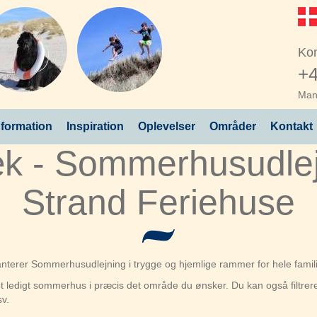
Kon
+4
Man 
nformation
Inspiration
Oplevelser
Områder
Kontakt
 - Sommerhusudlej
Strand Feriehuse
ranterer Sommerhusudlejning i trygge og hjemlige rammer for hele famil
e et ledigt sommerhus i præcis det område du ønsker. Du kan også filt
sv.