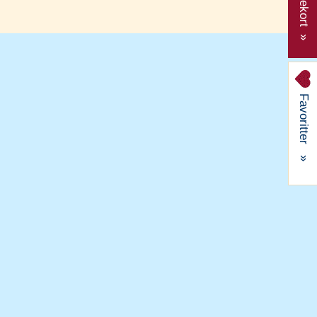
Gavekort »
Favoritter
»