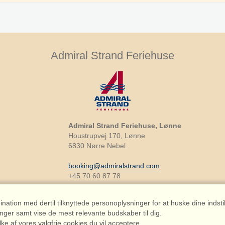
Admiral Strand Feriehuse
Admiral Strand Feriehuse, Lønne
Houstrupvej 170, Lønne
6830 Nørre Nebel
booking@admiralstrand.com
+45 70 60 87 78
ation med dertil tilknyttede personoplysninger for at huske dine indstil
inger samt vise de mest relevante budskaber til dig.
lke af vores valgfrie cookies du vil acceptere.