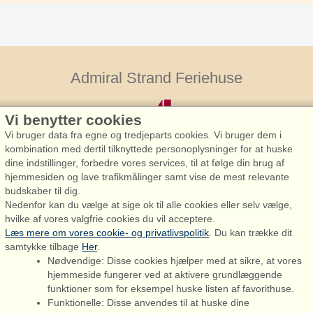
Admiral Strand Feriehuse
Vi benytter cookies
Vi bruger data fra egne og tredjeparts cookies. Vi bruger dem i
kombination med dertil tilknyttede personoplysninger for at huske
dine indstillinger, forbedre vores services, til at følge din brug af
hjemmesiden og lave trafikmålinger samt vise de mest relevante
Admiral Strand Feriehuse, Lønne
budskaber til dig.
Houstrupvej 170, Lønne
Nedenfor kan du vælge at sige ok til alle cookies eller selv vælge,
6830 Nørre Nebel
hvilke af vores valgfrie cookies du vil acceptere.
Læs mere om vores cookie- og privatlivspolitik
. Du kan trække dit
booking@admiralstrand.com
samtykke tilbage
Her
.
+45 70 60 87 78
Nødvendige: Disse cookies hjælper med at sikre, at vores
hjemmeside fungerer ved at aktivere grundlæggende
funktioner som for eksempel huske listen af favorithuse.
Funktionelle: Disse anvendes til at huske dine