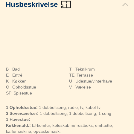
Husbeskrivelse
B
Bad
T
Teknikrum
E
Entré
TE
Terrasse
K
Køkken
U
Udestue/vinterhave
O
Opholdsstue
V
Værelse
SP
Spisestue
1 Opholdsstue:
1 dobbeltseng, radio, tv, kabel-tv
3 Soveværelser:
1 dobbeltseng, 1 dobbeltseng, 1 seng
1 Havestue:
Køkkenafd.:
El-komfur, køleskab m/frostboks, emhætte,
kaffemaskine, opvaskemask.