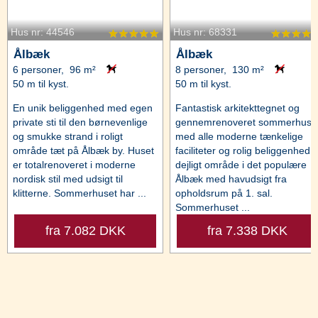
Hus nr: 44546
Hus nr: 68331
Ålbæk
Ålbæk
6 personer, 96 m²
8 personer, 130 m²
50 m til kyst.
50 m til kyst.
En unik beliggenhed med egen
Fantastisk arkitekttegnet og
private sti til den børnevenlige
gennemrenoveret sommerhus
og smukke strand i roligt
med alle moderne tænkelige
område tæt på Ålbæk by. Huset
faciliteter og rolig beliggenhed i
er totalrenoveret i moderne
dejligt område i det populære
nordisk stil med udsigt til
Ålbæk med havudsigt fra
klitterne. Sommerhuset har ...
opholdsrum på 1. sal.
Sommerhuset ...
fra 7.082 DKK
fra 7.338 DKK