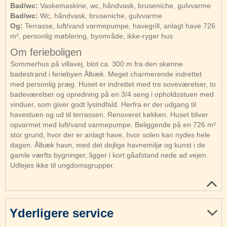
Bad/wc:
Vaskemaskine, wc, håndvask, bruseniche, gulvvarme
Bad/wc:
Wc, håndvask, bruseniche, gulvvarme
Og:
Terrasse, luft/vand varmepumpe, havegrill, anlagt have 726
m², personlig møblering, byområde, ikke-ryger hus
Om ferieboligen
Sommerhus på villavej, blot ca. 300 m fra den skønne
badestrand i feriebyen Ålbæk. Meget charmerende indrettet
med personlig præg. Huset er indrettet med tre soveværelser, to
badeværelser og opredning på en 3/4 seng i opholdsstuen med
vinduer, som giver godt lysindfald. Herfra er der udgang til
havestuen og ud til terrassen. Renoveret køkken. Huset bliver
opvarmet med luft/vand varmepumpe. Beliggende på en 726 m²
stor grund, hvor der er anlagt have, hvor solen kan nydes hele
dagen. Ålbæk havn, med det dejlige havnemiljø og kunst i de
gamle værfts bygninger, ligger i kort gåafstand nede ad vejen.
Udlejes ikke til ungdomsgrupper.
Yderligere service