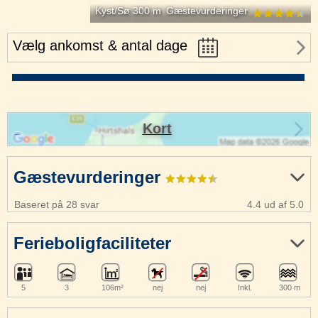
Kyst/Sø 300 m
Gæstevurderinger
Vælg ankomst & antal dage
Kort
Gæstevurderinger
Baseret på 28 svar
4.4 ud af 5.0
Ferieboligfaciliteter
5
3
106m²
nej
nej
Inkl.
300 m