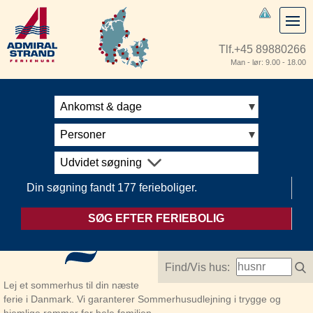
Tlf.
+45 89880266
Man - lør: 9.00 - 18.00
Ankomst & dage
Personer
Udvidet søgning
Din søgning fandt 177 ferieboliger.
SØG EFTER FERIEBOLIG
Find/Vis hus:
Lej et sommerhus til din næste
ferie i Danmark. Vi garanterer Sommerhusudlejning i trygge og