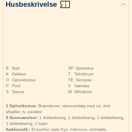
Husbeskrivelse
B
Bad
SP
Spisestue
K
Køkken
T
Teknikrum
O
Opholdsstue
TE
Terrasse
P
Pool
V
Værelse
S
Sauna
W
Whirlpool
1 Opholdsstue:
Brændeovn, stereoanlæg med cd, dvd-
afspiller, tv, parabol
5 Soveværelser:
1 dobbeltseng, 1 dobbeltseng, 1 dobbeltseng,
1 dobbeltseng, 2 køjer
Køkkenafd.:
El-komfur, køle-frys, mikroovn, emhætte,