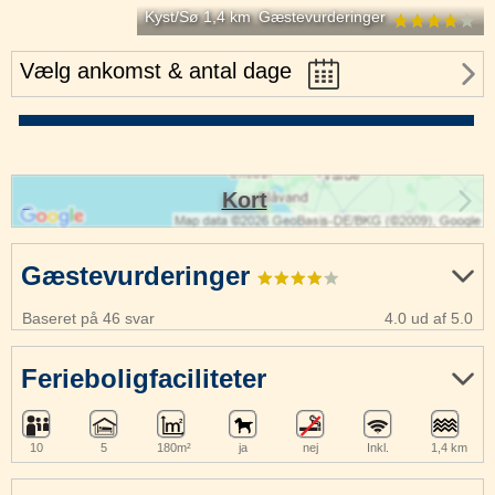
Kyst/Sø 1,4 km
Gæstevurderinger
Vælg ankomst & antal dage
Kort
Gæstevurderinger
Baseret på 46 svar
4.0 ud af 5.0
Ferieboligfaciliteter
10
5
180m²
ja
nej
Inkl.
1,4 km