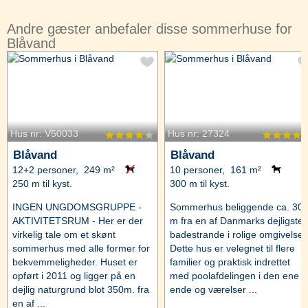
Andre gæster anbefaler disse sommerhuse for
Blåvand
Hus nr: V50033
Hus nr: 27324
Blåvand
Blåvand
12+2 personer, 249 m²
10 personer, 161 m²
250 m til kyst.
300 m til kyst.
INGEN UNGDOMSGRUPPE -
Sommerhus beliggende ca. 30
AKTIVITETSRUM - Her er der
m fra en af Danmarks dejligste
virkelig tale om et skønt
badestrande i rolige omgivelser
sommerhus med alle former for
Dette hus er velegnet til flere
bekvemmeligheder. Huset er
familier og praktisk indrettet
opført i 2011 og ligger på en
med poolafdelingen i den ene
dejlig naturgrund blot 350m. fra
ende og værelser ...
en af ...