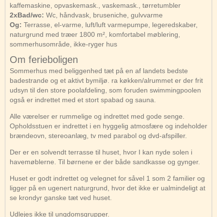
kaffemaskine, opvaskemask., vaskemask., tørretumbler
2xBad/wc:
Wc, håndvask, bruseniche, gulvvarme
Og:
Terrasse, el-varme, luft/luft varmepumpe, legeredskaber,
naturgrund med træer 1800 m², komfortabel møblering,
sommerhusområde, ikke-ryger hus
Om ferieboligen
Sommerhus med beliggenhed tæt på en af landets bedste
badestrande og et aktivt bymiljø. ra køkken/alrummet er der frit
udsyn til den store poolafdeling, som foruden swimmingpoolen
også er indrettet med et stort spabad og sauna.
Alle værelser er rummelige og indrettet med gode senge.
Opholdsstuen er indrettet i en hyggelig atmosfære og indeholder
brændeovn, stereoanlæg, tv med parabol og dvd-afspiller.
Der er en solvendt terrasse til huset, hvor I kan nyde solen i
havemøblerne. Til børnene er der både sandkasse og gynger.
Huset er godt indrettet og velegnet for såvel 1 som 2 familier og
ligger på en ugenert naturgrund, hvor det ikke er ualmindeligt at
se krondyr ganske tæt ved huset.
Udlejes ikke til ungdomsgrupper.